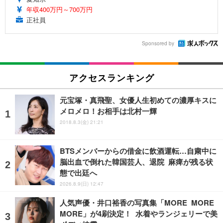
年収400万円～700万円
正社員
Sponsored by
アクセスランキング
元宝塚・真飛聖、女優人生初めての濃厚キスに
メロメロ！お相手は北村一輝
2018.8.3(金) 21:21
BTSメンバーからの借金に飲酒運転…自粛中に
脳出血で倒れた韓国芸人、退院 麻痺が残る状
態で出廷へ
2026.8.9(日) 12:47
人気声優・井口裕香の写真集「MORE MORE
MORE」が4刷決定！ 水着やランジェリーで美