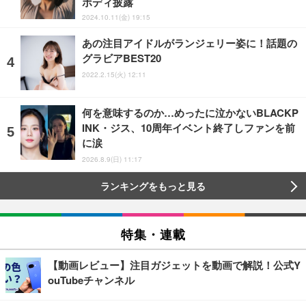
ボディ披露
2024.10.11(金) 19:15
あの注目アイドルがランジェリー姿に！話題の
グラビアBEST20
2022.2.15(火) 12:11
何を意味するのか…めったに泣かないBLACKP
INK・ジス、10周年イベント終了しファンを前
に涙
2026.8.9(日) 11:17
ランキングをもっと見る
特集・連載
【動画レビュー】注目ガジェットを動画で解説！公式Y
ouTubeチャンネル