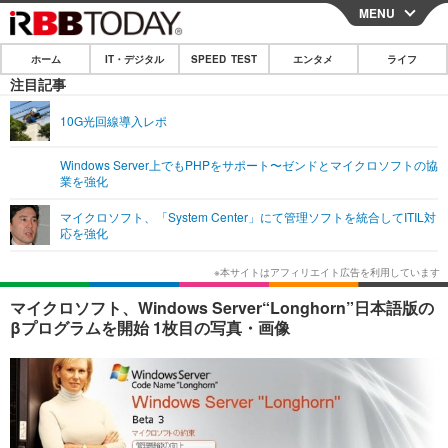
MENU
CLOSE
ホーム
IT・デジタル
SPEED TEST
エンタメ
ライフ
ホーム
注目記事
IT・デジタル
10G光回線導入レポ
IT・デジタルTOP
スマートフォン
SPEED TEST
Windows Server上でもPHPをサポート〜ゼンドとマイクロソフトの協
業を強化
ネタ
ガジェット・ツール
エンタメ
マイクロソフト、「System Center」にて管理ソフトを統合してITIL対
ショッピング
その他
応を強化
エンタメTOP
映画・ドラマ
ライフ
韓流・K-POP
韓国・芸能
ライフTOP
グルメ
リリース一覧
マイクロソフト、Windows Server“Longhorn”日本語版の
音楽
スポーツ
ペット
ショッピング
βプログラムを開始 1枚目の写真・画像
プッシュ通知の停止方法
グラビア
ブログ
その他
ショッピング
その他