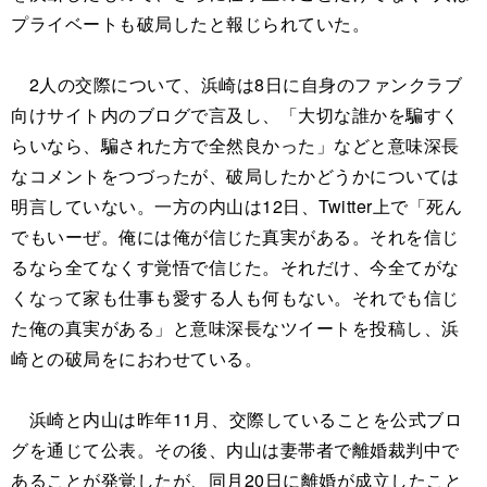
プライベートも破局したと報じられていた。
2人の交際について、浜崎は8日に自身のファンクラブ
向けサイト内のブログで言及し、「大切な誰かを騙すく
らいなら、騙された方で全然良かった」などと意味深長
なコメントをつづったが、破局したかどうかについては
明言していない。一方の内山は12日、Twitter上で「死ん
でもいーぜ。俺には俺が信じた真実がある。それを信じ
るなら全てなくす覚悟で信じた。それだけ、今全てがな
くなって家も仕事も愛する人も何もない。それでも信じ
た俺の真実がある」と意味深長なツイートを投稿し、浜
崎との破局をにおわせている。
浜崎と内山は昨年11月、交際していることを公式ブロ
グを通じて公表。その後、内山は妻帯者で離婚裁判中で
あることが発覚したが、同月20日に離婚が成立したこと