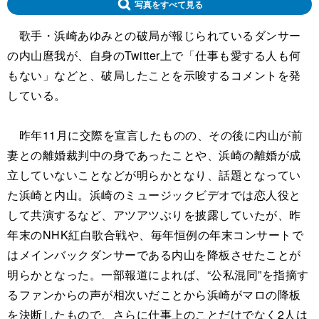
写真をすべて見る
歌手・浜崎あゆみとの破局が報じられているダンサー
の内山麿我が、自身のTwitter上で「仕事も愛する人も何
もない」などと、破局したことを示唆するコメントを発
している。
昨年11月に交際を宣言したものの、その後に内山が前
妻との離婚裁判中の身であったことや、浜崎の離婚が成
立していないことなどが明らかとなり、話題となってい
た浜崎と内山。浜崎のミュージックビデオでは恋人役と
して共演するなど、アツアツぶりを披露していたが、昨
年末のNHK紅白歌合戦や、毎年恒例の年末コンサートで
はメインバックダンサーである内山を降板させたことが
明らかとなった。一部報道によれば、“公私混同”を指摘す
るファンからの声が相次いだことから浜崎がマロの降板
を決断したもので、さらに仕事上のことだけでなく2人は