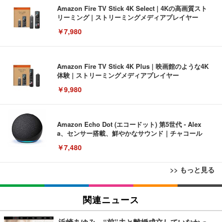
Amazon Fire TV Stick 4K Select | 4Kの高画質スト
リーミング | ストリーミングメディアプレイヤー
￥7,980
Amazon Fire TV Stick 4K Plus | 映画館のような4K
体験 | ストリーミングメディアプレイヤー
￥9,980
Amazon Echo Dot (エコードット) 第5世代 - Alex
a、センサー搭載、鮮やかなサウンド｜チャコール
￥7,480
>> もっと見る
[EdoErgo] オフィスチェア 椅子 テレワーク 疲れな
EIZO ビジネス向けプレミアムモニター | FlexScan
Amazonベーシック ペットシーツ 薄型 レギュラー 1
い 跳ね上げ式アームレスト コンパクト 約105度ロッ
EV3240X-WT | 31.5型4K UHD・USB Type-C・ホワ
関連ニュース
回使い捨て 無香料 ホワイト 300枚
キング pc 事務椅子 360度回転 座面昇降 強化ナイロ
イト
ン樹脂ベース 通気性メッシュ 在宅ワーク H-WY01
￥3,373
￥5,699
￥105,595