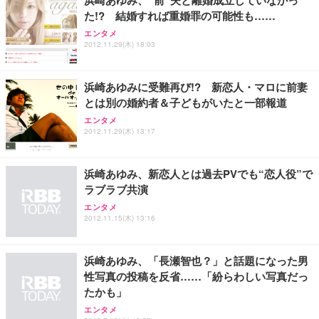
浜崎あゆみ、“前”夫と離婚成立していなかっ
(黒網+黒枠+黒足)
た!? 結婚すれば重婚罪の可能性も……
エンタメ
EIZO ビジネス向けプレミアムモニター | FlexScan
SIHOO B100 オフィスチェア／デスクチェア メッシ
Amazonベーシック ペットシーツ 厚型 ワイド 42枚
2012.11.29(木) 18:03
EV2740X-WT | 27.0型4K UHD・USB Type-C・ホワ
ュチェア 人間工学 疲れない ブラック
x2袋(84枚) ホワイト(吸収面:ライトブルー)
イト
￥27,999
￥3,234
￥109,572
浜崎あゆみに受難再び!? 新恋人・マロに前妻
とは別の婚約者＆子どもがいたと一部報道
Sezlife オフィスチェア デスクチェア 疲れない テレ
エンタメ
【純正品】27"ゲーミングモニター DualSense 充電
ネオ・ルーライフ ネオ・オムツ L 中型犬用 26枚入
ワーク チェア 強化バックレスト 30度ロッキング機
2012.11.29(木) 13:17
フック付き（CFI-ZDM1J）
り 単品
能 人間工学 椅子 腰サポート 90度跳ね上げ式アーム
レスト 3Dヘッドレスト ハンガー付き 高反発クッシ
￥49,979
￥1,800
￥7,680
ョン PCチェア 通気性メッシュ ゲーミング/勉強/事
浜崎あゆみ、新恋人とは過去PVでも“恋人役”で
務用 おしゃれ パソコンチェア (ブラック)
ラブラブ共演
Sezlife オフィスチェア デスクチェア 疲れない テレ
【整備済み品】Dell E2724HS 27インチ 液晶モニタ
Smart Basic(スマートベーシック) 【Amazon.co.jp
エンタメ
ワーク チェア 強化バックレスト 30度ロッキング機
ー フルHD（1920×1080）VA 非光沢 HDMI/DisplayP
限定】 Smart Basic アイリスオーヤマ ペットシーツ
2012.11.15(木) 13:16
能 人間工学 椅子 腰サポート 90度跳ね上げ式アーム
ort/VGA スピーカー内蔵 高さ調整 スイベル VESA対
超厚型 お徳用 ワイド 100枚入 (x 1) (ケース販売)
レスト 3Dヘッドレスト ハンガー付き 高反発クッシ
応 ComfortView ビジネス向け
￥7,680
￥15,800
￥3,670
ョン PCチェア 通気性メッシュ ゲーミング/勉強/事
浜崎あゆみ、「長瀬智也？」と話題になった男
務用 おしゃれ パソコンチェア (ホワイト)
性写真の投稿を反省……「紛らわしい写真だっ
ANDWINT オフィスチェア デスクチェア 肘なし メ
【MiniLED/24.5inch/280Hz/FHD】GRAPHT THE S
たかも」
アイリスオーヤマ ペットシーツ 超厚型 お徳用 レギ
ッシュ 通気性 ランバーサポート付き 腰サポート ガ
HOOTER Gaming Monitor 24” Essential ゲーミン
ュラー 200枚入【Amazon.co.jp限定】
エンタメ
ス圧無段階昇降 360度回転 キャスター付き コンパク
グモニター QD 24.5インチ 1ms FHD 量子ドット 残