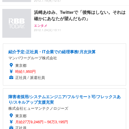
2012.7.19(木) 12:57
ト 幅52×奥行58.5×高さ84～96cm テレワーク 在宅
像低減 (3年保証 | 輝点保証 | 日本メーカー)
￥3,731
￥4,139
￥34,980
勤務 ブラック
浜崎あゆみ、Twitterで「後悔はしない。それは
確かにあなたが望んだもの」
エンタメ
2012.1.24(火) 13:11
紹介予定:正社員・IT企業での経理事務!月次決算
マンパワーグループ株式会社
東京都
時給1,950円
正社員 / 派遣社員
障害者採用/システムエンジニア/フルリモート可/フレックスあ
り/スキルアップ支援充実
株式会社ヒューマンテクノロジーズ
東京都
月給27万9,246円～56万3,195円
正社員