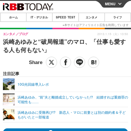
MENU
CLOSE
ホーム
IT・デジタル
SPEED TEST
エンタメ
ライフ
ホーム
IT・デジタル
エンタメ
ブログ
2013.1.15（火）13:50
浜崎あゆみと“破局報道”のマロ、「仕事も愛す
IT・デジタルTOP
スマートフォン
SPEED TEST
る人も何もない」
ネタ
ガジェット・ツール
エンタメ
ショッピング
その他
エンタメTOP
映画・ドラマ
ライフ
注目記事
韓流・K-POP
韓国・芸能
ライフTOP
グルメ
リリース一覧
10G光回線導入レポ
音楽
スポーツ
ペット
ショッピング
プッシュ通知の停止方法
浜崎あゆみ、“前”夫と離婚成立していなかった!? 結婚すれば重婚罪の
可能性も……
グラビア
ブログ
その他
浜崎あゆみに受難再び!? 新恋人・マロに前妻とは別の婚約者＆子ど
ショッピング
その他
もがいたと一部報道