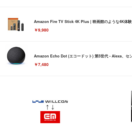
Amazon Fire TV Stick 4K Plus | 映画館のよ
￥9,980
Amazon Echo Dot (エコードット) 第5世代 - A
￥7,480
[EdoErgo] オフィスチェア 椅子 テレワーク 疲れない
EIZO ビジネス向けプレミアムモニター | FlexScan EV3240
Amazonベーシック ペットシーツ 薄型 レギュラー 1回使
(黒網+黒枠+黒足)
￥105,595
￥3,373
￥5,699
SIHOO B100 オフィスチェア／デスクチェア メッシュ
EIZO ビジネス向けプレミアムモニター | FlexScan EV2740
Amazonベーシック ペットシーツ 厚型 ワイド 42枚x2袋