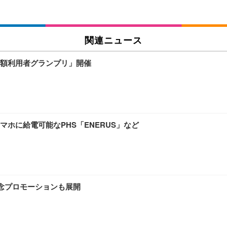
関連ニュース
ワーク チェア 強化バックレスト 30度ロッキング機能 人間工学 椅子 腰サポー
付き（CFI-ZDM1J）
品
額利用者グランプリ」開催
 おしゃれ パソコンチェア (ブラック)
ワーク チェア 強化バックレスト 30度ロッキング機能 人間工学 椅子 腰サポー
D（1920×1080）VA 非光沢 HDMI/DisplayPort/VGA スピーカー内蔵 
限定】 Smart Basic アイリスオーヤマ ペットシーツ 超厚型 お徳用 ワイド 100枚入 
 おしゃれ パソコンチェア (ホワイト)
ホに給電可能なPHS「ENERUS」など
 通気性 ランバーサポート付き 腰サポート ガス圧無段階昇降 360度回転 キャス
SHOOTER Gaming Monitor 24” Essential ゲーミングモニター QD 24.5
0枚入【Amazon.co.jp限定】
記念プロモーションも展開