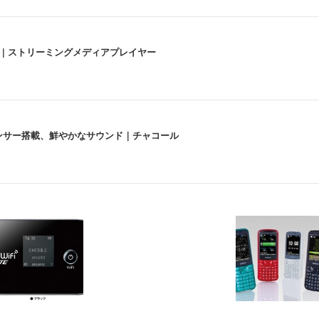
うな4K体験 | ストリーミングメディアプレイヤー
lexa、センサー搭載、鮮やかなサウンド｜チャコール
 跳ね上げ式アームレスト コンパクト 約105度ロッキング pc 事務椅子 360度
X-WT | 31.5型4K UHD・USB Type-C・ホワイト
い捨て 無香料 ホワイト 300枚
チェア 人間工学 疲れない ブラック
X-WT | 27.0型4K UHD・USB Type-C・ホワイト
(84枚) ホワイト(吸収面:ライトブルー)