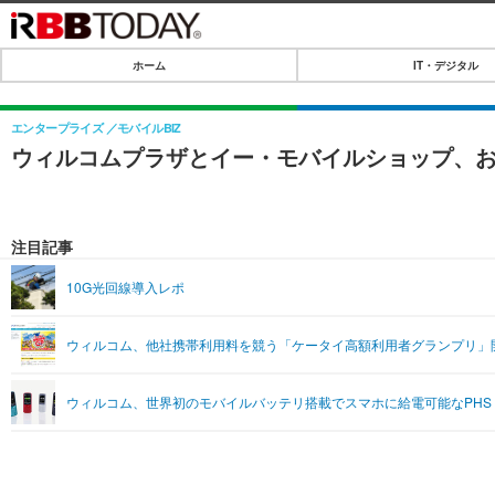
ホーム
IT・デジタル
ホーム
IT・デジタル
エンタープライズ
モバイルBIZ
ウィルコムプラザとイー・モバイルショップ、
IT・デジタルTOP
SPEED TEST
ネタ
エンタメ
注目記事
ショッピング
エンタメTOP
ライフ
10G光回線導入レポ
韓流・K-POP
ライフTOP
リリース一覧
ウィルコム、他社携帯利用料を競う「ケータイ高額利用者グランプリ」
音楽
ペット
プッシュ通知の停止方法
グラビア
その他
ウィルコム、世界初のモバイルバッテリ搭載でスマホに給電可能なPHS「
ショッピング