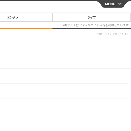
MENU
CLOSE
エンタメ
ライフ
2013.1.17（木）11:41
スマートフォン
ガジェット・ツール
その他
映画・ドラマ
韓国・芸能
グルメ
スポーツ
ショッピング
ブログ
その他