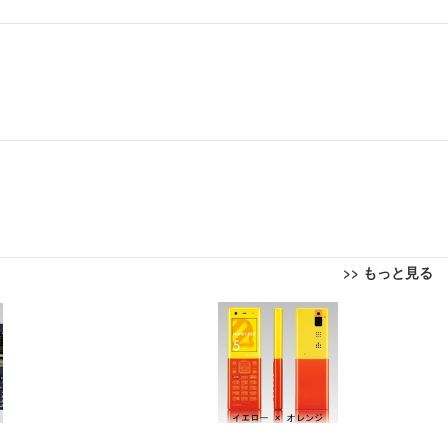
>> もっと見る
回転 座面昇降 強化ナイロン樹脂ベース 通気性メッシュ 在宅ワーク H-WY01