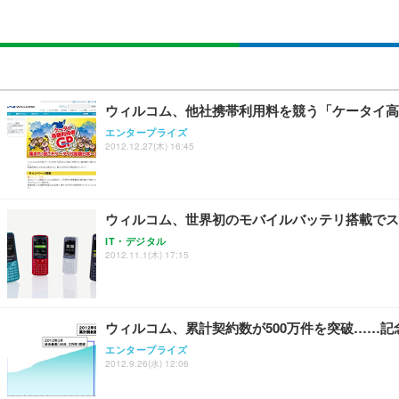
￥27,999
￥109,572
￥3,234
Sezlife オフィスチェア デスクチェア 疲れない テレ
【純正品】27"ゲーミングモニター DualSense 充電フック
ネオ・ルーライフ ネオ・オムツ L 中型犬用 26枚入り 単
ウィルコム、他社携帯利用料を競う「ケータイ高
ション PCチェア 通気性メッシュ ゲーミング/勉強/事務用
￥49,979
￥1,800
エンタープライズ
￥7,680
2012.12.27(木) 16:45
Sezlife オフィスチェア デスクチェア 疲れない テレ
【整備済み品】Dell E2724HS 27インチ 液晶モニター フルH
Smart Basic(スマートベーシック) 【Amazon.co.jp
ション PCチェア 通気性メッシュ ゲーミング/勉強/事務用
ウィルコム、世界初のモバイルバッテリ搭載でスマ
￥15,800
￥3,670
￥7,680
IT・デジタル
2012.11.1(木) 17:15
ANDWINT オフィスチェア デスクチェア 肘なし メッシュ
【MiniLED/24.5inch/280Hz/FHD】GRAPHT THE 
アイリスオーヤマ ペットシーツ 超厚型 お徳用 レギュラー 20
勤務 ブラック
ウィルコム、累計契約数が500万件を突破……
￥34,980
￥3,731
￥4,139
エンタープライズ
2012.9.26(水) 12:06