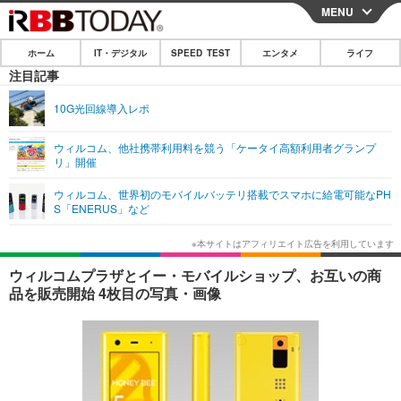
MENU
CLOSE
ホーム
IT・デジタル
SPEED TEST
エンタメ
ライフ
ホーム
注目記事
IT・デジタル
10G光回線導入レポ
IT・デジタルTOP
スマートフォン
SPEED TEST
ウィルコム、他社携帯利用料を競う「ケータイ高額利用者グランプ
リ」開催
ネタ
ガジェット・ツール
エンタメ
ウィルコム、世界初のモバイルバッテリ搭載でスマホに給電可能なPH
ショッピング
その他
S「ENERUS」など
エンタメTOP
映画・ドラマ
ライフ
韓流・K-POP
韓国・芸能
ライフTOP
グルメ
リリース一覧
ウィルコムプラザとイー・モバイルショップ、お互いの商
音楽
スポーツ
ペット
ショッピング
品を販売開始 4枚目の写真・画像
プッシュ通知の停止方法
グラビア
ブログ
その他
ショッピング
その他