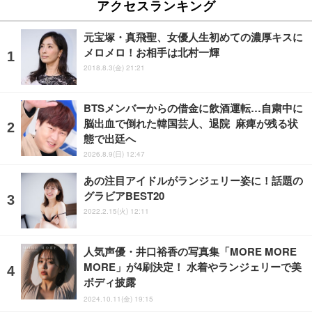
アクセスランキング
元宝塚・真飛聖、女優人生初めての濃厚キスに
メロメロ！お相手は北村一輝
2018.8.3(金) 21:21
BTSメンバーからの借金に飲酒運転…自粛中に
脳出血で倒れた韓国芸人、退院 麻痺が残る状
態で出廷へ
2026.8.9(日) 12:47
あの注目アイドルがランジェリー姿に！話題の
グラビアBEST20
2022.2.15(火) 12:11
人気声優・井口裕香の写真集「MORE MORE
MORE」が4刷決定！ 水着やランジェリーで美
ボディ披露
2024.10.11(金) 19:15