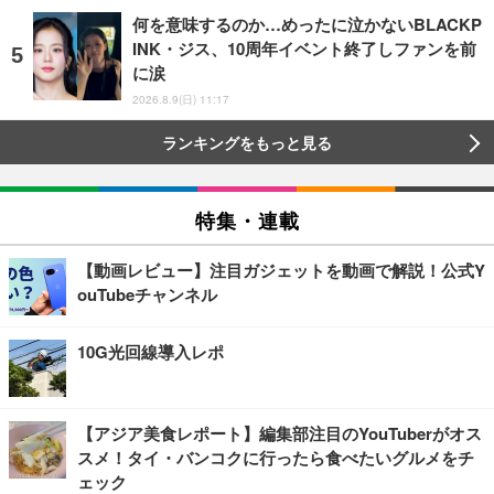
何を意味するのか…めったに泣かないBLACKP
INK・ジス、10周年イベント終了しファンを前
に涙
2026.8.9(日) 11:17
ランキングをもっと見る
特集・連載
【動画レビュー】注目ガジェットを動画で解説！公式Y
ouTubeチャンネル
10G光回線導入レポ
【アジア美食レポート】編集部注目のYouTuberがオス
スメ！タイ・バンコクに行ったら食べたいグルメをチ
ェック