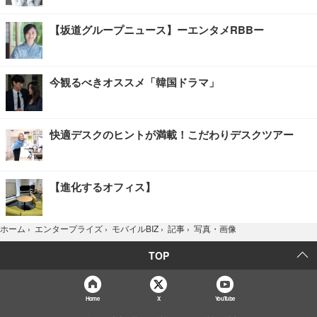
【坂道グループニュース】ーエンタメRBBー
今観るべきオススメ「韓国ドラマ」
快適デスクのヒントが満載！こだわりデスクツアー
【進化するオフィス】
写真・画像
ホーム
›
エンタープライズ
›
モバイルBIZ
›
記事
›
TOP
Home
X
YouTube