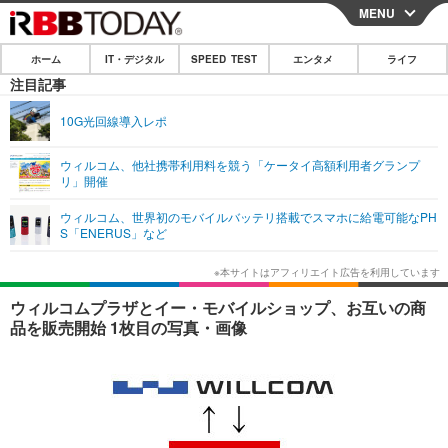
MENU
CLOSE
ホーム
IT・デジタル
SPEED TEST
エンタメ
ライフ
ホーム
注目記事
IT・デジタル
10G光回線導入レポ
IT・デジタルTOP
スマートフォン
SPEED TEST
ウィルコム、他社携帯利用料を競う「ケータイ高額利用者グランプ
リ」開催
ネタ
ガジェット・ツール
エンタメ
ウィルコム、世界初のモバイルバッテリ搭載でスマホに給電可能なPH
ショッピング
その他
S「ENERUS」など
エンタメTOP
映画・ドラマ
ライフ
韓流・K-POP
韓国・芸能
ライフTOP
グルメ
リリース一覧
ウィルコムプラザとイー・モバイルショップ、お互いの商
音楽
スポーツ
ペット
ショッピング
品を販売開始 1枚目の写真・画像
プッシュ通知の停止方法
グラビア
ブログ
その他
ショッピング
その他