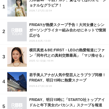
ョナルなグラビア！
2026.7.27(月) 22:54
FRIDAYが熱愛スクープ予告！大河女優とシン
ガーソングライター組み合わせにネットで憶測
広がる
2026.8.6(木) 13:00
横田真悠＆BE:FIRST・LEOの熱愛報道にファ
ン「同年代との真剣交際最高」「マジ推せる」
2025.12.12(金) 18:44
若手美人アナが人気中堅芸人とラブラブ同棲！
FRIDAY、明日15時に熱愛スクープ
2025.8.27(水) 22:20
FRIDAY、明日15時に「STARTO社トップアイ
ドルと年下美女のバカンス」スクープを報道