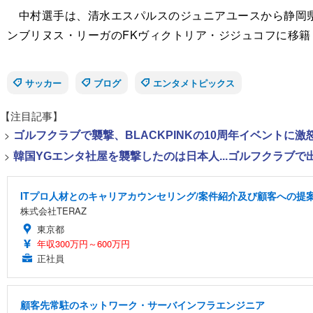
中村選手は、清水エスパルスのジュニアユースから静岡県立
ンブリヌス・リーガのFKヴィクトリア・ジジュコフに移籍
サッカー
ブログ
エンタメトピックス
【注目記事】
>
ゴルフクラブで襲撃、BLACKPINKの10周年イベントに激
>
韓国YGエンタ社屋を襲撃したのは日本人...ゴルフクラブ
ITプロ人材とのキャリアカウンセリング/案件紹介及び顧客への提
株式会社TERAZ
東京都
年収300万円～600万円
正社員
顧客先常駐のネットワーク・サーバインフラエンジニア