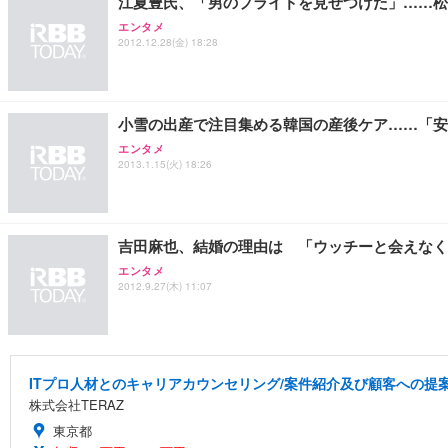
江夏豊氏、「男のプライドを見せつけた」……松
エンタメ
2012.12.28(金) 18:28
Sezlife オフィスチェア デスクチェア 疲れない テレ
【整備済み品】Dell E2724HS 27インチ 液晶モニター フルH
Smart Basic(スマートベーシック) 【Amazon.co.jp
ション PCチェア 通気性メッシュ ゲーミング/勉強/事務用
￥15,800
￥3,670
￥7,680
小雪の出産で注目集める韓国の産後ケア……「安
エンタメ
2013.1.15(火) 18:26
ANDWINT オフィスチェア デスクチェア 肘なし メッシュ
【MiniLED/24.5inch/280Hz/FHD】GRAPHT THE 
アイリスオーヤマ ペットシーツ 超厚型 お徳用 レギュラー 20
勤務 ブラック
￥34,980
￥3,731
￥4,139
吉田麻也、結婚の理由は 「ウッチーと会えなく
エンタメ
2012.9.27(木) 11:07
ITプロ人材とのキャリアカウンセリング/案件紹介及び顧客への提
株式会社TERAZ
東京都