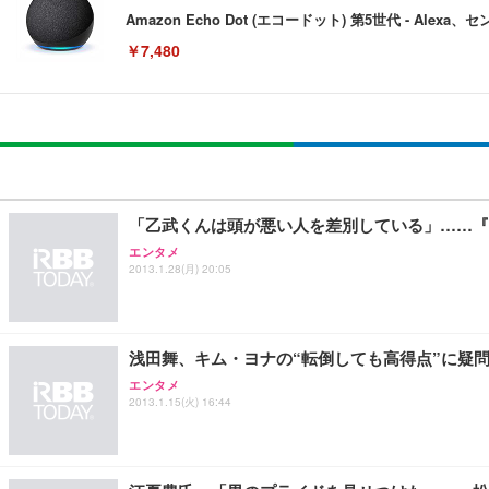
Amazon Echo Dot (エコードット) 第5世代 - A
￥7,480
[EdoErgo] オフィスチェア 椅子 テレワーク 疲れない
EIZO ビジネス向けプレミアムモニター | FlexScan EV3240
Amazonベーシック ペットシーツ 薄型 レギュラー 1回使
(黒網+黒枠+黒足)
￥105,595
￥3,373
￥5,699
「乙武くんは頭が悪い人を差別している」……『
エンタメ
2013.1.28(月) 20:05
SIHOO B100 オフィスチェア／デスクチェア メッシュ
EIZO ビジネス向けプレミアムモニター | FlexScan EV2740
Amazonベーシック ペットシーツ 厚型 ワイド 42枚x2袋
￥27,999
￥109,572
￥3,234
浅田舞、キム・ヨナの“転倒しても高得点”に疑
エンタメ
2013.1.15(火) 16:44
Sezlife オフィスチェア デスクチェア 疲れない テレ
【純正品】27"ゲーミングモニター DualSense 充電フック
ネオ・ルーライフ ネオ・オムツ L 中型犬用 26枚入り 単
ション PCチェア 通気性メッシュ ゲーミング/勉強/事務用
￥49,979
￥1,800
￥7,680