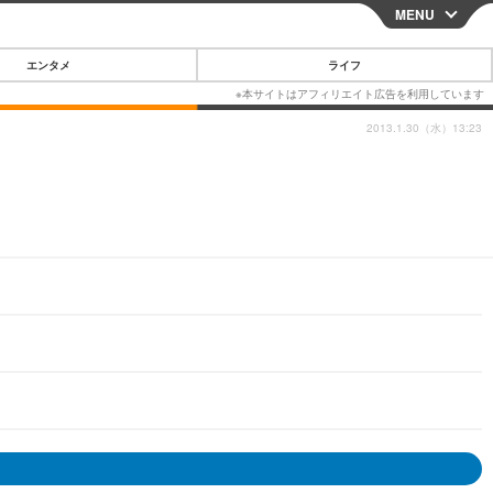
MENU
CLOSE
エンタメ
ライフ
2013.1.30（水）13:23
スマートフォン
ガジェット・ツール
その他
映画・ドラマ
韓国・芸能
グルメ
スポーツ
ショッピング
ブログ
その他