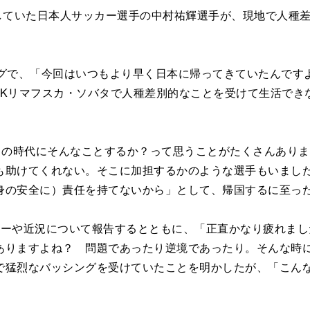
していた日本人サッカー選手の中村祐輝選手が、現地で人種
グで、「今回はいつもより早く日本に帰ってきていたんです
SKリマフスカ・ソバタで人種差別的なことを受けて生活でき
この時代にそんなことするか？って思うことがたくさんあり
も助けてくれない。そこに加担するかのような選手もいまし
身の安全に）責任を持てないから」として、帰国するに至っ
ーや近況について報告するとともに、「正直かなり疲れまし
ありますよね？ 問題であったり逆境であったり。そんな時
で猛烈なバッシングを受けていたことを明かしたが、「こん
。