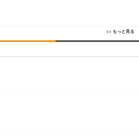
>> もっと見る
回転 座面昇降 強化ナイロン樹脂ベース 通気性メッシュ 在宅ワーク H-WY01
ト 90度跳ね上げ式アームレスト 3Dヘッドレスト ハンガー付き 高反発クッ