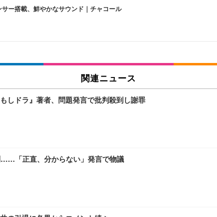
lexa、センサー搭載、鮮やかなサウンド｜チャコール
 跳ね上げ式アームレスト コンパクト 約105度ロッキング pc 事務椅子 360度
X-WT | 31.5型4K UHD・USB Type-C・ホワイト
い捨て 無香料 ホワイト 300枚
関連ニュース
もしドラ』著者、問題発言で批判殺到し謝罪
チェア 人間工学 疲れない ブラック
X-WT | 27.0型4K UHD・USB Type-C・ホワイト
(84枚) ホワイト(吸収面:ライトブルー)
問……「正直、分からない」発言で物議
ワーク チェア 強化バックレスト 30度ロッキング機能 人間工学 椅子 腰サポー
付き（CFI-ZDM1J）
品
 おしゃれ パソコンチェア (ブラック)