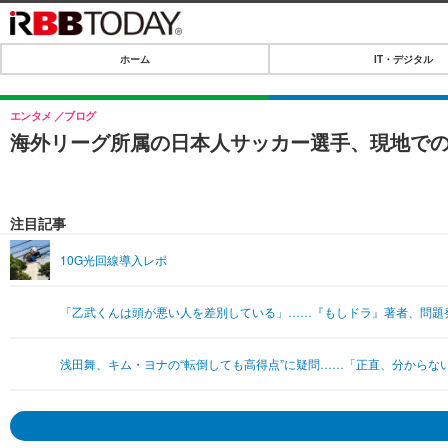
ホーム
IT・デジタル
ホーム
IT・デジタル
エンタメ
ブログ
海外リーグ所属の日本人サッカー選手、現地での
IT・デジタルTOP
SPEED TEST
ネタ
エンタメ
注目記事
ショッピング
エンタメTOP
ライフ
10G光回線導入レポ
韓流・K-POP
ライフTOP
リリース一覧
「乙武くんは頭が悪い人を差別している」……『もしドラ』著者、問題
音楽
ペット
プッシュ通知の停止方法
グラビア
その他
浅田舞、キム・ヨナの“転倒しても高得点”に疑問……「正直、分からな
ショッピング