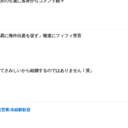
井の引退に各界からコメント続々
ワーク チェア 強化バックレスト 30度ロッキング機能 人間工学 椅子 腰サポー
D（1920×1080）VA 非光沢 HDMI/DisplayPort/VGA スピーカー内蔵 
限定】 Smart Basic アイリスオーヤマ ペットシーツ 超厚型 お徳用 ワイド 100枚入 
 おしゃれ パソコンチェア (ホワイト)
易に海外出産を促す」報道にフィフィ苦言
 通気性 ランバーサポート付き 腰サポート ガス圧無段階昇降 360度回転 キャス
SHOOTER Gaming Monitor 24” Essential ゲーミングモニター QD 24.5
0枚入【Amazon.co.jp限定】
てさみしいから結婚するのではありません！笑」
案営業/未経験歓迎