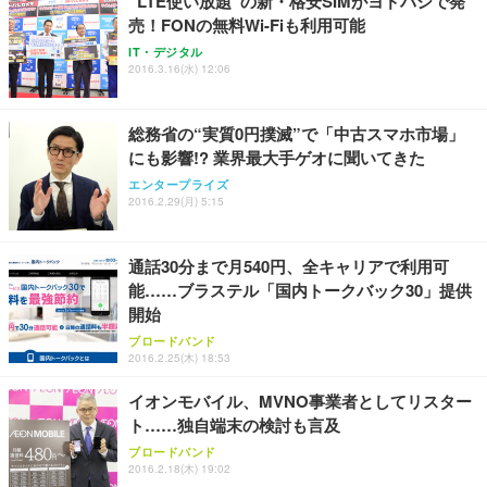
“LTE使い放題”の新・格安SIMがヨドバシで発
売！FONの無料Wi-Fiも利用可能
IT・デジタル
2016.3.16(水) 12:06
総務省の“実質0円撲滅”で「中古スマホ市場」
にも影響!? 業界最大手ゲオに聞いてきた
エンタープライズ
2016.2.29(月) 5:15
通話30分まで月540円、全キャリアで利用可
能……ブラステル「国内トークバック30」提供
開始
ブロードバンド
2016.2.25(木) 18:53
イオンモバイル、MVNO事業者としてリスター
ト……独自端末の検討も言及
ブロードバンド
2016.2.18(木) 19:02