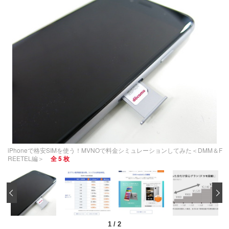
iPhoneで格安SIMを使う！MVNOで料金シミュレーションしてみた＜DMM＆F
REETEL編＞
全 5 枚
‹
1
/
2