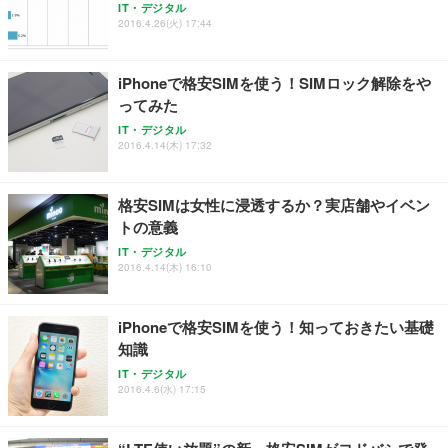
ッシュ 通気性 ランバーサポート付き 腰サポート ガ
HOOTER Gaming Monitor 24” Essential ゲーミン
IT・デジタル
ュラー 200枚入【Amazon.co.jp限定】
ス圧無段階昇降 360度回転 キャスター付き コンパク
グモニター QD 24.5インチ 1ms FHD 量子ドット 残
2016.4.26(火) 17:44
ト 幅52×奥行58.5×高さ84～96cm テレワーク 在宅
像低減 (3年保証 | 輝点保証 | 日本メーカー)
￥3,731
￥4,139
￥34,980
勤務 ブラック
iPhoneで格安SIMを使う！SIMロック解除をや
ってみた
IT・デジタル
2016.4.14(木) 17:32
格安SIMは女性に浸透するか？実店舗やイベン
トの意義
IT・デジタル
2016.4.14(木) 16:10
iPhoneで格安SIMを使う！知っておきたい基礎
知識
IT・デジタル
2016.4.6(水) 17:15