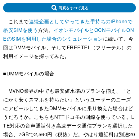
写真をすべて見る
これまで
連続企画としてやってきた手持ちのiPhoneで
格安SIMを使う
方法。
イオンモバイルとOCNモバイルON
EのSIMを利用した場合のシミュレーション
に続いて、今
回はDMMモバイル、そしてFREETEL（フリーテル）の
利用イメージを探ってみた。
■DMMモバイルの場合
MVNO業界の中でも最安値水準のプランを揃え、「と
にかく安くスマホを持ちたい」というユーザーのニーズ
にアピールしてきたDMMモバイルに乗り換えた場合はど
うだろうか。こちらもNTTドコモの回線を使っている。L
TE対応の音声通話付き高速データ通信プランを選択した
場合、7GBで2,560円（税抜）だ。やはり通話料は別途20