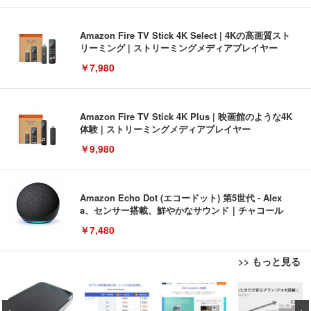
Amazon Fire TV Stick 4K Select | 4Kの高画質スト
リーミング | ストリーミングメディアプレイヤー
￥7,980
Amazon Fire TV Stick 4K Plus | 映画館のような4K
体験 | ストリーミングメディアプレイヤー
￥9,980
Amazon Echo Dot (エコードット) 第5世代 - Alex
a、センサー搭載、鮮やかなサウンド｜チャコール
￥7,480
>> もっと見る
[EdoErgo] オフィスチェア 椅子 テレワーク 疲れな
EIZO ビジネス向けプレミアムモニター | FlexScan
Amazonベーシック ペットシーツ 薄型 レギュラー 1
い 跳ね上げ式アームレスト コンパクト 約105度ロッ
EV3240X-WT | 31.5型4K UHD・USB Type-C・ホワ
回使い捨て 無香料 ホワイト 300枚