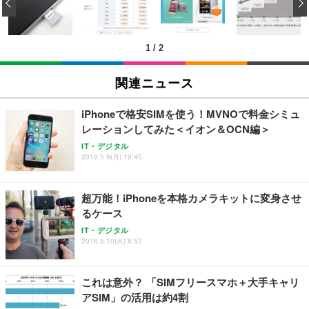
‹
キング pc 事務椅子 360度回転 座面昇降 強化ナイロ
イト
ン樹脂ベース 通気性メッシュ 在宅ワーク H-WY01
￥3,373
￥5,699
￥105,595
(黒網+黒枠+黒足)
1
/
2
EIZO ビジネス向けプレミアムモニター | FlexScan
SIHOO B100 オフィスチェア／デスクチェア メッシ
Amazonベーシック ペットシーツ 厚型 ワイド 42枚
EV2740X-WT | 27.0型4K UHD・USB Type-C・ホワ
ュチェア 人間工学 疲れない ブラック
x2袋(84枚) ホワイト(吸収面:ライトブルー)
関連ニュース
イト
￥27,999
￥3,234
￥109,572
iPhoneで格安SIMを使う！MVNOで料金シミュ
レーションしてみた＜イオン＆OCN編＞
Sezlife オフィスチェア デスクチェア 疲れない テレ
【純正品】27"ゲーミングモニター DualSense 充電
ネオ・ルーライフ ネオ・オムツ L 中型犬用 26枚入
IT・デジタル
ワーク チェア 強化バックレスト 30度ロッキング機
2016.5.9(月) 19:45
フック付き（CFI-ZDM1J）
り 単品
能 人間工学 椅子 腰サポート 90度跳ね上げ式アーム
レスト 3Dヘッドレスト ハンガー付き 高反発クッシ
￥49,979
￥1,800
￥7,680
ョン PCチェア 通気性メッシュ ゲーミング/勉強/事
超万能！iPhoneを本格カメラキットに変身させ
務用 おしゃれ パソコンチェア (ブラック)
るケース
Sezlife オフィスチェア デスクチェア 疲れない テレ
【整備済み品】Dell E2724HS 27インチ 液晶モニタ
Smart Basic(スマートベーシック) 【Amazon.co.jp
IT・デジタル
ワーク チェア 強化バックレスト 30度ロッキング機
ー フルHD（1920×1080）VA 非光沢 HDMI/DisplayP
限定】 Smart Basic アイリスオーヤマ ペットシーツ
2016.5.10(火) 8:52
能 人間工学 椅子 腰サポート 90度跳ね上げ式アーム
ort/VGA スピーカー内蔵 高さ調整 スイベル VESA対
超厚型 お徳用 ワイド 100枚入 (x 1) (ケース販売)
レスト 3Dヘッドレスト ハンガー付き 高反発クッシ
応 ComfortView ビジネス向け
￥7,680
￥15,800
￥3,670
ョン PCチェア 通気性メッシュ ゲーミング/勉強/事
これは意外？ 「SIMフリースマホ＋大手キャリ
務用 おしゃれ パソコンチェア (ホワイト)
アSIM」の活用は約4割
ANDWINT オフィスチェア デスクチェア 肘なし メ
【MiniLED/24.5inch/280Hz/FHD】GRAPHT THE S
アイリスオーヤマ ペットシーツ 超厚型 お徳用 レギ