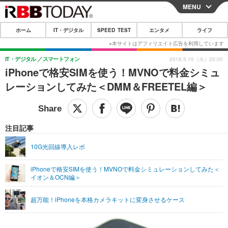
MENU
CLOSE
ホーム
IT・デジタル
SPEED TEST
エンタメ
ライフ
ホーム
IT・デジタル
IT・デジタル
スマートフォン
2016.5.10（火）20:00
iPhoneで格安SIMを使う！MVNOで料金シミュ
IT・デジタルTOP
スマートフォン
SPEED TEST
レーションしてみた＜DMM＆FREETEL編＞
ネタ
ガジェット・ツール
エンタメ
ショッピング
その他
エンタメTOP
映画・ドラマ
ライフ
注目記事
韓流・K-POP
韓国・芸能
ライフTOP
グルメ
リリース一覧
10G光回線導入レポ
音楽
スポーツ
ペット
ショッピング
プッシュ通知の停止方法
iPhoneで格安SIMを使う！MVNOで料金シミュレーションしてみた＜
イオン＆OCN編＞
グラビア
ブログ
その他
ショッピング
その他
超万能！iPhoneを本格カメラキットに変身させるケース