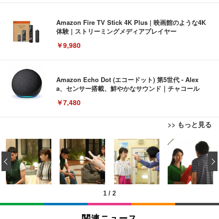
Amazon Fire TV Stick 4K Plus | 映画館のような4K
体験 | ストリーミングメディアプレイヤー
￥9,980
Amazon Echo Dot (エコードット) 第5世代 - Alex
a、センサー搭載、鮮やかなサウンド｜チャコール
￥7,480
>> もっと見る
[EdoErgo] オフィスチェア 椅子 テレワーク 疲れな
EIZO ビジネス向けプレミアムモニター | FlexScan
Amazonベーシック ペットシーツ 薄型 レギュラー 1
い 跳ね上げ式アームレスト コンパクト 約105度ロッ
EV3240X-WT | 31.5型4K UHD・USB Type-C・ホワ
‹
回使い捨て 無香料 ホワイト 300枚
キング pc 事務椅子 360度回転 座面昇降 強化ナイロ
イト
ン樹脂ベース 通気性メッシュ 在宅ワーク H-WY01
￥3,373
￥5,699
￥105,595
(黒網+黒枠+黒足)
1
/
2
EIZO ビジネス向けプレミアムモニター | FlexScan
SIHOO B100 オフィスチェア／デスクチェア メッシ
Amazonベーシック ペットシーツ 厚型 ワイド 42枚
EV2740X-WT | 27.0型4K UHD・USB Type-C・ホワ
ュチェア 人間工学 疲れない ブラック
x2袋(84枚) ホワイト(吸収面:ライトブルー)
関連ニュース
イト