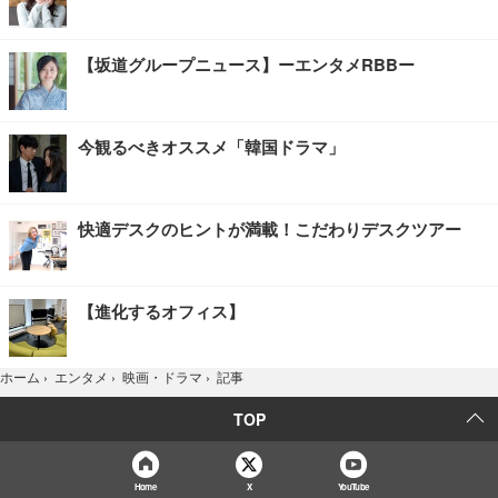
【坂道グループニュース】ーエンタメRBBー
今観るべきオススメ「韓国ドラマ」
快適デスクのヒントが満載！こだわりデスクツアー
【進化するオフィス】
記事
ホーム
›
エンタメ
›
映画・ドラマ
›
TOP
Home
X
YouTube