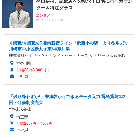
今田耕司、家飲みへの執念！自宅にバーカウン
ター＆特注グラス
エンタメ
2021.6.18(金) 5:00
介護職/介護職/JR湘南新宿ライン「武蔵小杉駅」より徒歩5分/
川崎市中原区新丸子東/神奈川県
株式会社ケアリッツ・アンド・パートナーズ ケアリッツ武蔵小杉
神奈川県
月給20万8,000円～
正社員
「残り枠わずか!」未経験からできるデータ入力/昇給賞与年2
回・研修制度充実
Yts株式会社
埼玉県
月給26万円～40万円
正社員