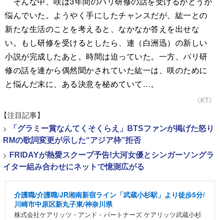
そんな中、咲は3年間のパリ研修の話を受けるかどうか
悩んでいた。ようやく手にしたチャンスだが、紘一との
新たな生活のことを考えると、なかなか答えを出せな
い。もし研修を受けるとしたら、連（白洲迅）の新しい
小説が完成したあと。時間は迫っていた。一方、パリ研
修の話を連から偶然聞かされていた紘一は、咲のために
と悩んだ末に、ある決意を秘めていて…。
《KT》
【注目記事】
>
「グラミー賞なんてくそくらえ」BTSファンが掲げた怒り
RMの歌詞変更が示した“アジア枠”拒否
>
FRIDAYが熱愛スクープ予告!大河女優とシンガーソングラ
イター組み合わせにネットで憶測広がる
介護職/介護職/JR湘南新宿ライン「武蔵小杉駅」より徒歩5分/
川崎市中原区新丸子東/神奈川県
株式会社ケアリッツ・アンド・パートナーズ ケアリッツ武蔵小杉