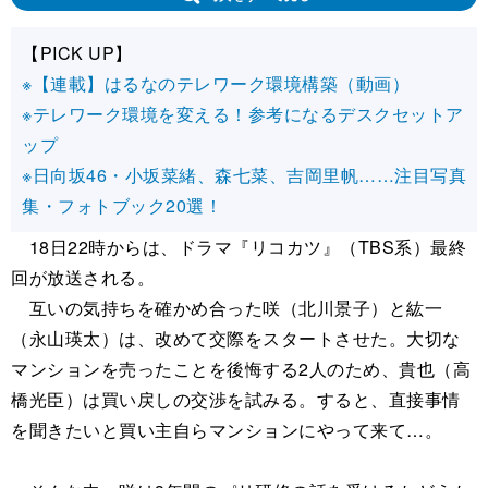
【PICK UP】
※【連載】はるなのテレワーク環境構築（動画）
※テレワーク環境を変える！参考になるデスクセットア
ップ
※日向坂46・小坂菜緒、森七菜、吉岡里帆……注目写真
集・フォトブック20選！
18日22時からは、ドラマ『リコカツ』（TBS系）最終
回が放送される。
互いの気持ちを確かめ合った咲（北川景子）と紘一
（永山瑛太）は、改めて交際をスタートさせた。大切な
マンションを売ったことを後悔する2人のため、貴也（高
橋光臣）は買い戻しの交渉を試みる。すると、直接事情
を聞きたいと買い主自らマンションにやって来て…。