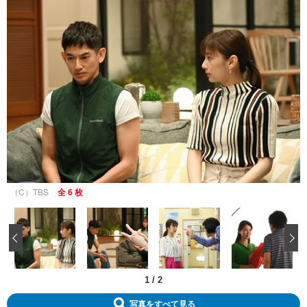
（C）TBS
全 6 枚
‹
1
/
2
写真をすべて見る