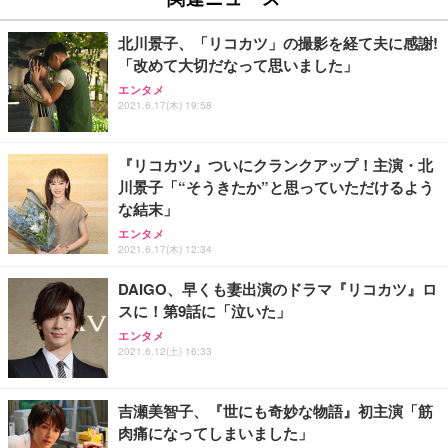
￥27,999
￥3,234
￥109,572
北川景子、「リコカツ」の撮影を経て夫に感謝!
「改めて大切だなって思いました」
Sezlife オフィスチェア デスクチェア 疲れない テレ
【純正品】27"ゲーミングモニター DualSense 充電
ネオ・ルーライフ ネオ・オムツ L 中型犬用 26枚入
エンタメ
ワーク チェア 強化バックレスト 30度ロッキング機
2021.6.17(木) 19:58
フック付き（CFI-ZDM1J）
り 単品
能 人間工学 椅子 腰サポート 90度跳ね上げ式アーム
レスト 3Dヘッドレスト ハンガー付き 高反発クッシ
￥49,979
￥1,800
￥7,680
ョン PCチェア 通気性メッシュ ゲーミング/勉強/事
『リコカツ』ついにクランクアップ！主演・北
務用 おしゃれ パソコンチェア (ブラック)
川景子「“そうきたか”と思っていただけるよう
Sezlife オフィスチェア デスクチェア 疲れない テレ
【整備済み品】Dell E2724HS 27インチ 液晶モニタ
Smart Basic(スマートベーシック) 【Amazon.co.jp
な結末」
ワーク チェア 強化バックレスト 30度ロッキング機
ー フルHD（1920×1080）VA 非光沢 HDMI/DisplayP
限定】 Smart Basic アイリスオーヤマ ペットシーツ
能 人間工学 椅子 腰サポート 90度跳ね上げ式アーム
ort/VGA スピーカー内蔵 高さ調整 スイベル VESA対
超厚型 お徳用 ワイド 100枚入 (x 1) (ケース販売)
エンタメ
2021.6.17(木) 12:34
レスト 3Dヘッドレスト ハンガー付き 高反発クッシ
応 ComfortView ビジネス向け
￥7,680
￥15,800
￥3,670
ョン PCチェア 通気性メッシュ ゲーミング/勉強/事
DAIGO、早くも妻出演のドラマ『リコカツ』ロ
務用 おしゃれ パソコンチェア (ホワイト)
スに！第9話に「泣いた」
ANDWINT オフィスチェア デスクチェア 肘なし メ
【MiniLED/24.5inch/280Hz/FHD】GRAPHT THE S
アイリスオーヤマ ペットシーツ 超厚型 お徳用 レギ
ッシュ 通気性 ランバーサポート付き 腰サポート ガ
HOOTER Gaming Monitor 24” Essential ゲーミン
エンタメ
ュラー 200枚入【Amazon.co.jp限定】
ス圧無段階昇降 360度回転 キャスター付き コンパク
グモニター QD 24.5インチ 1ms FHD 量子ドット 残
2021.6.12(土) 16:33
ト 幅52×奥行58.5×高さ84～96cm テレワーク 在宅
像低減 (3年保証 | 輝点保証 | 日本メーカー)
￥3,731
￥4,139
￥34,980
勤務 ブラック
吉瀬美智子、『世にも奇妙な物語』初主演「筋
肉痛になってしまいました」