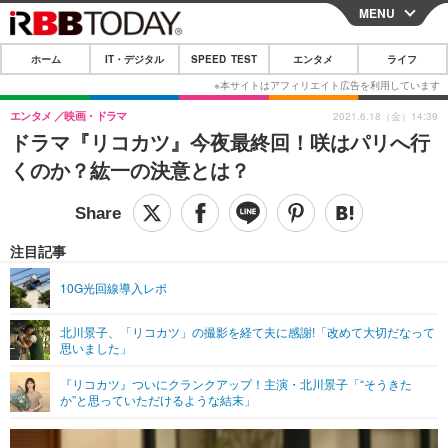
MENU
CLOSE
ホーム
IT・デジタル
SPEED TEST
エンタメ
ライフ
ホーム
IT・デジタル
エンタメ
映画・ドラマ
2021.6.18（金）14:39
ドラマ『リコカツ』今夜最終回！咲はパリへ行
IT・デジタルTOP
スマートフォン
SPEED TEST
くのか？紘一の決意とは？
ネタ
ガジェット・ツール
エンタメ
ショッピング
その他
エンタメTOP
映画・ドラマ
ライフ
注目記事
韓流・K-POP
韓国・芸能
ライフTOP
グルメ
リリース一覧
10G光回線導入レポ
音楽
スポーツ
ペット
ショッピング
プッシュ通知の停止方法
北川景子、「リコカツ」の撮影を経て夫に感謝!「改めて大切だなって
思いました」
グラビア
ブログ
その他
『リコカツ』ついにクランクアップ！主演・北川景子「“そうきた
ショッピング
その他
か”と思っていただけるような結末」