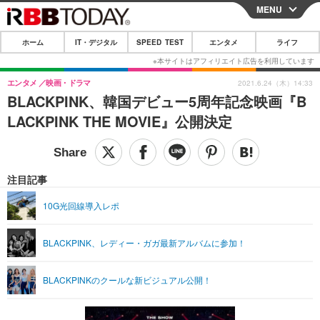
MENU
CLOSE
ホーム
IT・デジタル
SPEED TEST
エンタメ
ライフ
ホーム
IT・デジタル
エンタメ
映画・ドラマ
2021.6.24（木）14:33
BLACKPINK、韓国デビュー5周年記念映画『B
IT・デジタルTOP
スマートフォン
SPEED TEST
LACKPINK THE MOVIE』公開決定
ネタ
ガジェット・ツール
エンタメ
ショッピング
その他
エンタメTOP
映画・ドラマ
ライフ
注目記事
韓流・K-POP
韓国・芸能
ライフTOP
グルメ
リリース一覧
10G光回線導入レポ
音楽
スポーツ
ペット
ショッピング
プッシュ通知の停止方法
BLACKPINK、レディー・ガガ最新アルバムに参加！
グラビア
ブログ
その他
ショッピング
その他
BLACKPINKのクールな新ビジュアル公開！