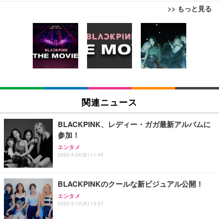
>> もっと見る
[EdoErgo] オフィスチェア 椅子 テレワーク 疲れな
EIZO ビジネス向けプレミアムモニター | FlexScan
Amazonベーシック ペットシーツ 薄型 レギュラー 1
い 跳ね上げ式アームレスト コンパクト 約105度ロッ
EV3240X-WT | 31.5型4K UHD・USB Type-C・ホワ
回使い捨て 無香料 ホワイト 300枚
キング pc 事務椅子 360度回転 座面昇降 強化ナイロ
イト
ン樹脂ベース 通気性メッシュ 在宅ワーク H-WY01
￥3,373
￥5,699
￥105,595
(黒網+黒枠+黒足)
EIZO ビジネス向けプレミアムモニター | FlexScan
SIHOO B100 オフィスチェア／デスクチェア メッシ
Amazonベーシック ペットシーツ 厚型 ワイド 42枚
EV2740X-WT | 27.0型4K UHD・USB Type-C・ホワ
ュチェア 人間工学 疲れない ブラック
x2袋(84枚) ホワイト(吸収面:ライトブルー)
関連ニュース
イト
￥27,999
￥3,234
￥109,572
BLACKPINK、レディー・ガガ最新アルバムに
参加！
Sezlife オフィスチェア デスクチェア 疲れない テレ
【純正品】27"ゲーミングモニター DualSense 充電
ネオ・ルーライフ ネオ・オムツ L 中型犬用 26枚入
エンタメ
ワーク チェア 強化バックレスト 30度ロッキング機
2020.4.24(金) 11:45
フック付き（CFI-ZDM1J）
り 単品
能 人間工学 椅子 腰サポート 90度跳ね上げ式アーム
レスト 3Dヘッドレスト ハンガー付き 高反発クッシ
￥49,979
￥1,800
￥7,680
ョン PCチェア 通気性メッシュ ゲーミング/勉強/事
BLACKPINKのクールな新ビジュアル公開！
務用 おしゃれ パソコンチェア (ブラック)
エンタメ
Sezlife オフィスチェア デスクチェア 疲れない テレ
【整備済み品】Dell E2724HS 27インチ 液晶モニタ
Smart Basic(スマートベーシック) 【Amazon.co.jp
2020.3.12(木) 13:57
ワーク チェア 強化バックレスト 30度ロッキング機
ー フルHD（1920×1080）VA 非光沢 HDMI/DisplayP
限定】 Smart Basic アイリスオーヤマ ペットシーツ
能 人間工学 椅子 腰サポート 90度跳ね上げ式アーム
ort/VGA スピーカー内蔵 高さ調整 スイベル VESA対
超厚型 お徳用 ワイド 100枚入 (x 1) (ケース販売)