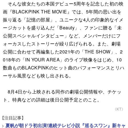
そんな彼女たちの本国デビュー5周年を記念した初の映
画『BLACKPINK THE MOVIE』では、5年間の思い出を
振り返る「記憶の部屋」、ユニークな4人の印象的なイメ
ージカットを盛り込んだ「Beauty」、ファンに贈る「未
公開スペシャルインタビュー」など、メンバーだけにフ
ォーカスしたストーリーが繰り広げられる。また、劇場
公開に合わせて再編集した2021年の「THE SHOW」、2
018年の「IN YOUR AREA」のライブ映像をはじめ、10
数曲ものBLACKPINKのヒット曲のパフォーマンスとリハ
ーサル風景なども映し出される。
8月4日から上映される同作の劇場公開情報や、チケッ
ト、特典などの詳細は後日公開予定とのこと。
《KT》
【注目記事】
>
夏帆が朝ドラ初出演!連続テレビ小説『巡るスワン』新キャ