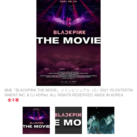
映画『BLACKPINK THE MOVIE』メインビジュアル（C）2021 YG ENTERTAI
NMENT INC. & CJ 4DPlex. ALL RIGHTS RESERVED. MADE IN KOREA
全 3 枚