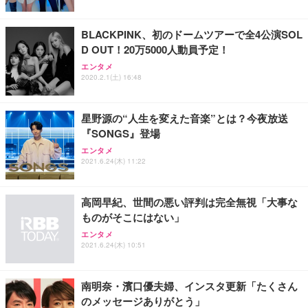
レスト 3Dヘッドレスト ハンガー付き 高反発クッシ
応 ComfortView ビジネス向け
￥7,680
￥15,800
￥3,670
ョン PCチェア 通気性メッシュ ゲーミング/勉強/事
BLACKPINK、初のドームツアーで全4公演SOL
務用 おしゃれ パソコンチェア (ホワイト)
D OUT！20万5000人動員予定！
ANDWINT オフィスチェア デスクチェア 肘なし メ
【MiniLED/24.5inch/280Hz/FHD】GRAPHT THE S
アイリスオーヤマ ペットシーツ 超厚型 お徳用 レギ
ッシュ 通気性 ランバーサポート付き 腰サポート ガ
HOOTER Gaming Monitor 24” Essential ゲーミン
エンタメ
ュラー 200枚入【Amazon.co.jp限定】
ス圧無段階昇降 360度回転 キャスター付き コンパク
グモニター QD 24.5インチ 1ms FHD 量子ドット 残
2020.2.1(土) 16:48
ト 幅52×奥行58.5×高さ84～96cm テレワーク 在宅
像低減 (3年保証 | 輝点保証 | 日本メーカー)
￥3,731
￥4,139
￥34,980
勤務 ブラック
星野源の“人生を変えた音楽”とは？今夜放送
『SONGS』登場
エンタメ
2021.6.24(木) 11:22
高岡早紀、世間の悪い評判は完全無視「大事な
ものがそこにはない」
エンタメ
2021.6.24(木) 10:51
南明奈・濱口優夫婦、インスタ更新「たくさん
のメッセージありがとう」