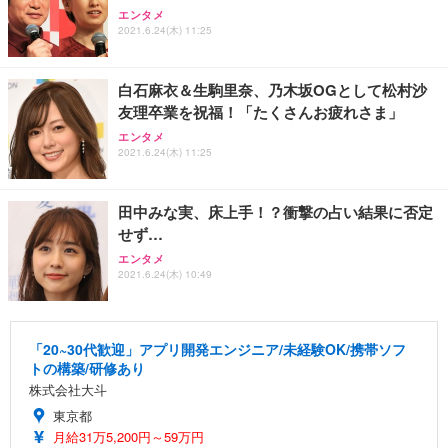
エンタメ
2021.6.24(木) 11:25
白石麻衣＆生駒里奈、乃木坂OGとして松村沙
友理卒業を祝福！「たくさんお疲れさま」
エンタメ
2021.6.24(木) 11:25
田中みな実、床上手！？衝撃の占い結果に否定
せず…
エンタメ
2021.6.24(木) 10:49
「20~30代歓迎」アプリ開発エンジニア/未経験OK/携帯ソフ
トの構築/研修あり
株式会社大斗
東京都
月給31万5,200円～59万円