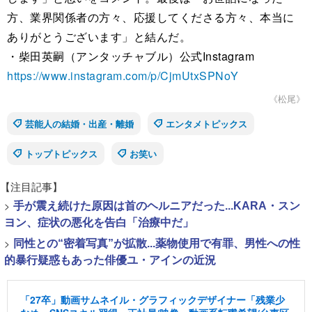
方、業界関係者の方々、応援してくださる方々、本当に
ありがとうございます」と結んだ。
・柴田英嗣（アンタッチャブル）公式Instagram
https://www.instagram.com/p/CjmUtxSPNoY
《松尾》
芸能人の結婚・出産・離婚
エンタメトピックス
トップトピックス
お笑い
【注目記事】
>
手が震え続けた原因は首のヘルニアだった...KARA・スン
ヨン、症状の悪化を告白「治療中だ」
>
同性との“密着写真”が拡散...薬物使用で有罪、男性への性
的暴行疑惑もあった俳優ユ・アインの近況
「27卒」動画サムネイル・グラフィックデザイナー「残業少