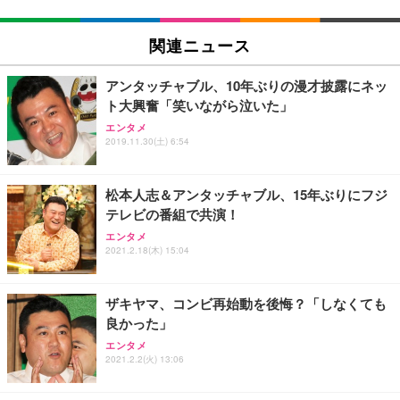
EIZO ビジネス向けプレミアムモニター | FlexScan
SIHOO B100 オフィスチェア／デスクチェア メッシ
Amazonベーシック ペットシーツ 厚型 ワイド 42枚
EV2740X-WT | 27.0型4K UHD・USB Type-C・ホワ
ュチェア 人間工学 疲れない ブラック
x2袋(84枚) ホワイト(吸収面:ライトブルー)
関連ニュース
イト
￥27,999
￥3,234
￥109,572
アンタッチャブル、10年ぶりの漫才披露にネッ
ト大興奮「笑いながら泣いた」
Sezlife オフィスチェア デスクチェア 疲れない テレ
【純正品】27"ゲーミングモニター DualSense 充電
ネオ・ルーライフ ネオ・オムツ L 中型犬用 26枚入
エンタメ
ワーク チェア 強化バックレスト 30度ロッキング機
2019.11.30(土) 6:54
フック付き（CFI-ZDM1J）
り 単品
能 人間工学 椅子 腰サポート 90度跳ね上げ式アーム
レスト 3Dヘッドレスト ハンガー付き 高反発クッシ
￥49,979
￥1,800
￥7,680
ョン PCチェア 通気性メッシュ ゲーミング/勉強/事
松本人志＆アンタッチャブル、15年ぶりにフジ
務用 おしゃれ パソコンチェア (ブラック)
テレビの番組で共演！
Sezlife オフィスチェア デスクチェア 疲れない テレ
【整備済み品】Dell E2724HS 27インチ 液晶モニタ
Smart Basic(スマートベーシック) 【Amazon.co.jp
エンタメ
ワーク チェア 強化バックレスト 30度ロッキング機
ー フルHD（1920×1080）VA 非光沢 HDMI/DisplayP
限定】 Smart Basic アイリスオーヤマ ペットシーツ
2021.2.18(木) 15:04
能 人間工学 椅子 腰サポート 90度跳ね上げ式アーム
ort/VGA スピーカー内蔵 高さ調整 スイベル VESA対
超厚型 お徳用 ワイド 100枚入 (x 1) (ケース販売)
レスト 3Dヘッドレスト ハンガー付き 高反発クッシ
応 ComfortView ビジネス向け
￥7,680
￥15,800
￥3,670
ョン PCチェア 通気性メッシュ ゲーミング/勉強/事
ザキヤマ、コンビ再始動を後悔？「しなくても
務用 おしゃれ パソコンチェア (ホワイト)
良かった」
ANDWINT オフィスチェア デスクチェア 肘なし メ
【MiniLED/24.5inch/280Hz/FHD】GRAPHT THE S
アイリスオーヤマ ペットシーツ 超厚型 お徳用 レギ
ッシュ 通気性 ランバーサポート付き 腰サポート ガ
HOOTER Gaming Monitor 24” Essential ゲーミン
エンタメ
ュラー 200枚入【Amazon.co.jp限定】
ス圧無段階昇降 360度回転 キャスター付き コンパク
グモニター QD 24.5インチ 1ms FHD 量子ドット 残
2021.2.2(火) 13:06
ト 幅52×奥行58.5×高さ84～96cm テレワーク 在宅
像低減 (3年保証 | 輝点保証 | 日本メーカー)
￥3,731
￥4,139
￥34,980
勤務 ブラック