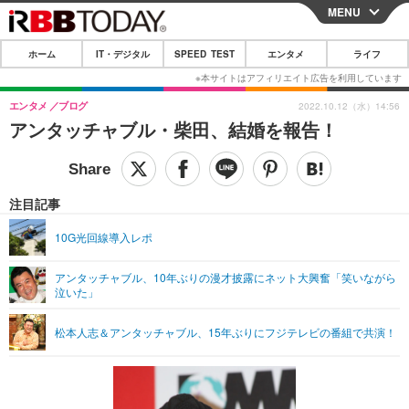
MENU
CLOSE
ホーム
IT・デジタル
SPEED TEST
エンタメ
ライフ
ホーム
IT・デジタル
エンタメ
ブログ
2022.10.12（水）14:56
アンタッチャブル・柴田、結婚を報告！
IT・デジタルTOP
スマートフォン
SPEED TEST
ネタ
ガジェット・ツール
エンタメ
注目記事
ショッピング
その他
エンタメTOP
映画・ドラマ
ライフ
10G光回線導入レポ
韓流・K-POP
韓国・芸能
ライフTOP
グルメ
リリース一覧
アンタッチャブル、10年ぶりの漫才披露にネット大興奮「笑いながら
音楽
スポーツ
ペット
ショッピング
泣いた」
プッシュ通知の停止方法
グラビア
ブログ
その他
松本人志＆アンタッチャブル、15年ぶりにフジテレビの番組で共演！
ショッピング
その他