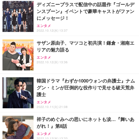
ディズニープラスで配信中の話題作『ゴールデ
ンスプーン』イベントで豪華キャストがファン
にメッセージ！
エンタメ
2022.10.12(水) 13:37
サザン原由子、マツコと初共演！鎌倉・湘南エ
リアの魅力語る
エンタメ
2022.10.12(水) 13:36
韓国ドラマ『わずか1000ウォンの弁護士』ナム
グン・ミンが圧倒的な役作りで見せる破天荒弁
護士
エンタメ
2022.10.11(火) 21:08
祥子のめぐみへの思いにネットも涙…『舞いあ
がれ！』第8話
エンタメ
2022.10.12(水) 13:33