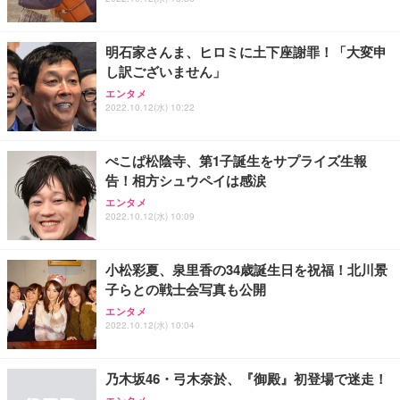
明石家さんま、ヒロミに土下座謝罪！「大変申
し訳ございません」
エンタメ
2022.10.12(水) 10:22
ぺこぱ松陰寺、第1子誕生をサプライズ生報
告！相方シュウペイは感涙
エンタメ
2022.10.12(水) 10:09
小松彩夏、泉里香の34歳誕生日を祝福！北川景
子らとの戦士会写真も公開
エンタメ
2022.10.12(水) 10:04
乃木坂46・弓木奈於、『御殿』初登場で迷走！