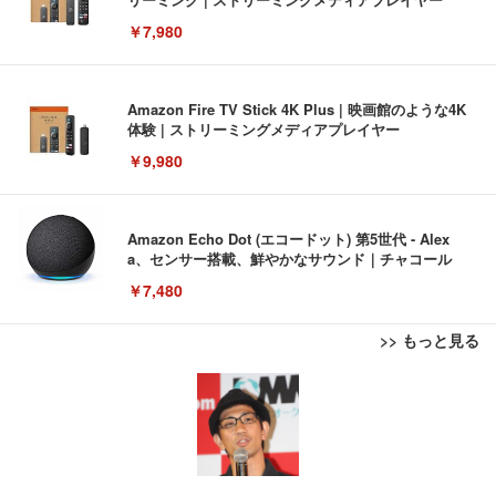
￥7,980
Amazon Fire TV Stick 4K Plus | 映画館のような4K
体験 | ストリーミングメディアプレイヤー
￥9,980
Amazon Echo Dot (エコードット) 第5世代 - Alex
a、センサー搭載、鮮やかなサウンド｜チャコール
￥7,480
>> もっと見る
[EdoErgo] オフィスチェア 椅子 テレワーク 疲れな
EIZO ビジネス向けプレミアムモニター | FlexScan
Amazonベーシック ペットシーツ 薄型 レギュラー 1
い 跳ね上げ式アームレスト コンパクト 約105度ロッ
EV3240X-WT | 31.5型4K UHD・USB Type-C・ホワ
回使い捨て 無香料 ホワイト 300枚
キング pc 事務椅子 360度回転 座面昇降 強化ナイロ
イト
ン樹脂ベース 通気性メッシュ 在宅ワーク H-WY01
￥3,373
￥5,699
￥105,595
(黒網+黒枠+黒足)