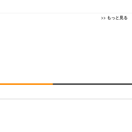
>> もっと見る
回転 座面昇降 強化ナイロン樹脂ベース 通気性メッシュ 在宅ワーク H-WY01
ト 90度跳ね上げ式アームレスト 3Dヘッドレスト ハンガー付き 高反発クッ