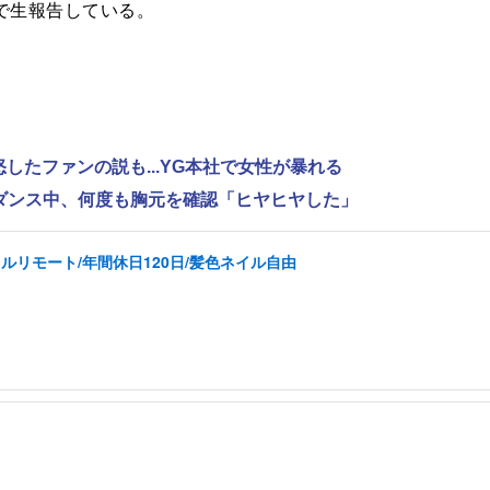
eで生報告している。
怒したファンの説も...YG本社で女性が暴れる
激しいダンス中、何度も胸元を確認「ヒヤヒヤした」
ルリモート/年間休日120日/髪色ネイル自由