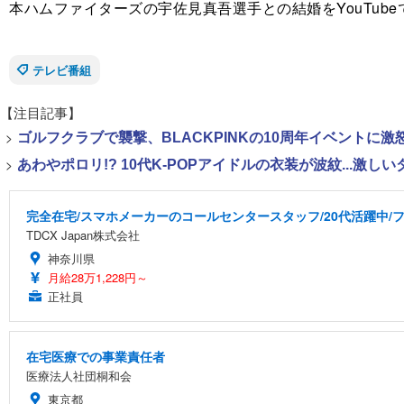
本ハムファイターズの宇佐見真吾選手との結婚をYouTub
テレビ番組
【注目記事】
>
ゴルフクラブで襲撃、BLACKPINKの10周年イベントに激
>
あわやポロリ!? 10代K-POPアイドルの衣装が波紋...
完全在宅/スマホメーカーのコールセンタースタッフ/20代活躍中/フ
TDCX Japan株式会社
神奈川県
月給28万1,228円～
正社員
在宅医療での事業責任者
医療法人社団桐和会
東京都