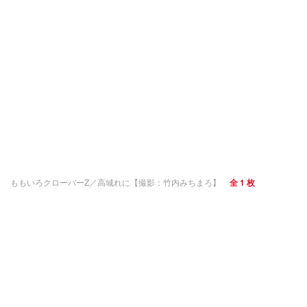
ももいろクローバーZ／高城れに【撮影：竹内みちまろ】
全 1 枚