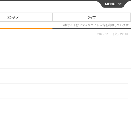
MENU
CLOSE
エンタメ
ライフ
2022.11.8（火）22:10
スマートフォン
ガジェット・ツール
その他
映画・ドラマ
韓国・芸能
グルメ
スポーツ
ショッピング
ブログ
その他