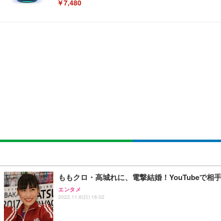
￥7,480
[EdoErgo] オフィスチェア 椅子 テレワーク 疲れない
EIZO ビジネス向けプレミアムモニター | FlexScan EV3240
Amazonベーシック ペットシーツ 薄型 レギュラー 1回使
(黒網+黒枠+黒足)
￥105,595
￥3,373
￥5,699
SIHOO B100 オフィスチェア／デスクチェア メッシュ
EIZO ビジネス向けプレミアムモニター | FlexScan EV2740
Amazonベーシック ペットシーツ 厚型 ワイド 42枚x2袋
￥27,999
￥109,572
￥3,234
Sezlife オフィスチェア デスクチェア 疲れない テレ
【純正品】27"ゲーミングモニター DualSense 充電フック
ネオ・ルーライフ ネオ・オムツ L 中型犬用 26枚入り 単
ももクロ・高城れに、電撃結婚！YouTubeで
ション PCチェア 通気性メッシュ ゲーミング/勉強/事務用
￥49,979
￥1,800
エンタメ
￥7,680
2022.11.6(日) 16:02