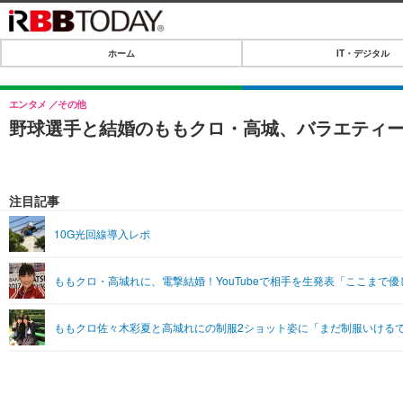
ホーム
IT・デジタル
ホーム
IT・デジタル
エンタメ
その他
野球選手と結婚のももクロ・高城、バラエティ
IT・デジタルTOP
SPEED TEST
ネタ
エンタメ
注目記事
ショッピング
エンタメTOP
ライフ
10G光回線導入レポ
韓流・K-POP
ライフTOP
リリース一覧
ももクロ・高城れに、電撃結婚！YouTubeで相手を生発表「ここまで
音楽
ペット
プッシュ通知の停止方法
グラビア
その他
ももクロ佐々木彩夏と高城れにの制服2ショット姿に「まだ制服いける
ショッピング