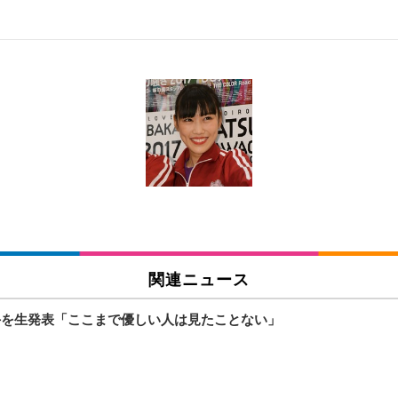
 跳ね上げ式アームレスト コンパクト 約105度ロッキング pc 事務椅子 360度
X-WT | 31.5型4K UHD・USB Type-C・ホワイト
い捨て 無香料 ホワイト 300枚
チェア 人間工学 疲れない ブラック
X-WT | 27.0型4K UHD・USB Type-C・ホワイト
(84枚) ホワイト(吸収面:ライトブルー)
関連ニュース
ワーク チェア 強化バックレスト 30度ロッキング機能 人間工学 椅子 腰サポー
付き（CFI-ZDM1J）
品
相手を生発表「ここまで優しい人は見たことない」
 おしゃれ パソコンチェア (ブラック)