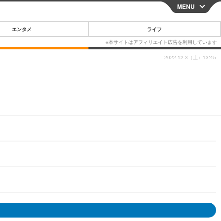
MENU
CLOSE
エンタメ
ライフ
2022.12.3（土）13:45
スマートフォン
ガジェット・ツール
その他
映画・ドラマ
韓国・芸能
グルメ
スポーツ
ショッピング
ブログ
その他