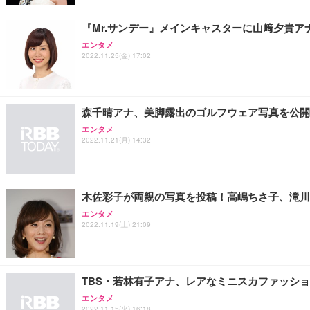
￥15,800
￥3,670
￥7,680
『Mr.サンデー』メインキャスターに山﨑夕貴
エンタメ
2022.11.25(金) 17:02
ANDWINT オフィスチェア デスクチェア 肘なし メッシュ
【MiniLED/24.5inch/280Hz/FHD】GRAPHT THE 
アイリスオーヤマ ペットシーツ 超厚型 お徳用 レギュラー 20
勤務 ブラック
￥34,980
￥3,731
￥4,139
森千晴アナ、美脚露出のゴルフウェア写真を公開
エンタメ
2022.11.21(月) 14:32
木佐彩子が両親の写真を投稿！高嶋ちさ子、滝川
エンタメ
2022.11.19(土) 21:09
TBS・若林有子アナ、レアなミニスカファッシ
エンタメ
2022.11.15(火) 16:18