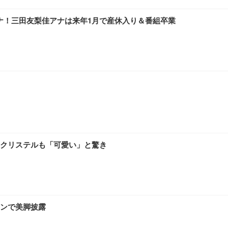
アナ！三田友梨佳アナは来年1月で産休入り＆番組卒業
 通気性 ランバーサポート付き 腰サポート ガス圧無段階昇降 360度回転 キャス
SHOOTER Gaming Monitor 24” Essential ゲーミングモニター QD 24.5
0枚入【Amazon.co.jp限定】
クリステルも「可愛い」と驚き
ョンで美脚披露