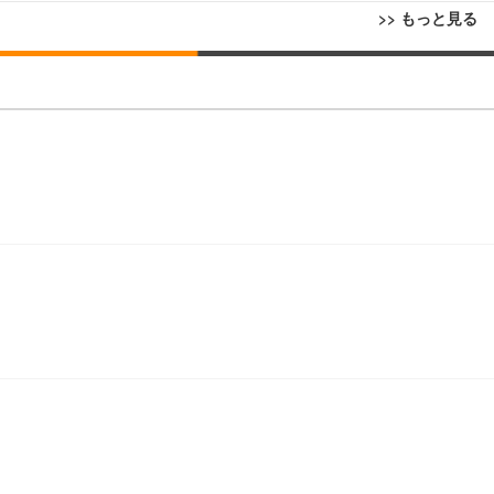
>> もっと見る
回転 座面昇降 強化ナイロン樹脂ベース 通気性メッシュ 在宅ワーク H-WY01
ト 90度跳ね上げ式アームレスト 3Dヘッドレスト ハンガー付き 高反発クッ
ト 90度跳ね上げ式アームレスト 3Dヘッドレスト ハンガー付き 高反発クッ
高さ調整 スイベル VESA対応 ComfortView ビジネス向け
(x 1) (ケース販売)