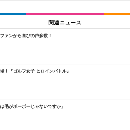
 跳ね上げ式アームレスト コンパクト 約105度ロッキング pc 事務椅子 360度
X-WT | 31.5型4K UHD・USB Type-C・ホワイト
い捨て 無香料 ホワイト 300枚
関連ニュース
ファンから喜びの声多数！
チェア 人間工学 疲れない ブラック
X-WT | 27.0型4K UHD・USB Type-C・ホワイト
(84枚) ホワイト(吸収面:ライトブルー)
場！『ゴルフ女子 ヒロインバトル』
ワーク チェア 強化バックレスト 30度ロッキング機能 人間工学 椅子 腰サポー
付き（CFI-ZDM1J）
品
 おしゃれ パソコンチェア (ブラック)
は毛がボーボーじゃないですか」
ワーク チェア 強化バックレスト 30度ロッキング機能 人間工学 椅子 腰サポー
D（1920×1080）VA 非光沢 HDMI/DisplayPort/VGA スピーカー内蔵 
限定】 Smart Basic アイリスオーヤマ ペットシーツ 超厚型 お徳用 ワイド 100枚入 
 おしゃれ パソコンチェア (ホワイト)