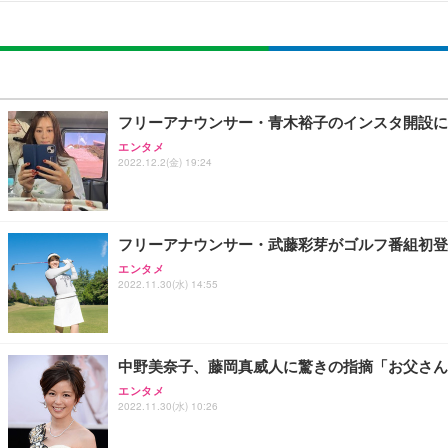
[EdoErgo] オフィスチェア 椅子 テレワーク 疲れない
EIZO ビジネス向けプレミアムモニター | FlexScan EV3240
Amazonベーシック ペットシーツ 薄型 レギュラー 1回使
(黒網+黒枠+黒足)
￥105,595
￥3,373
￥5,699
フリーアナウンサー・青木裕子のインスタ開設に
エンタメ
2022.12.2(金) 19:24
SIHOO B100 オフィスチェア／デスクチェア メッシュ
EIZO ビジネス向けプレミアムモニター | FlexScan EV2740
Amazonベーシック ペットシーツ 厚型 ワイド 42枚x2袋
￥27,999
￥109,572
￥3,234
フリーアナウンサー・武藤彩芽がゴルフ番組初登
エンタメ
2022.11.30(水) 14:55
Sezlife オフィスチェア デスクチェア 疲れない テレ
【純正品】27"ゲーミングモニター DualSense 充電フック
ネオ・ルーライフ ネオ・オムツ L 中型犬用 26枚入り 単
ション PCチェア 通気性メッシュ ゲーミング/勉強/事務用
￥49,979
￥1,800
￥7,680
中野美奈子、藤岡真威人に驚きの指摘「お父さん
エンタメ
2022.11.30(水) 10:26
Sezlife オフィスチェア デスクチェア 疲れない テレ
【整備済み品】Dell E2724HS 27インチ 液晶モニター フルH
Smart Basic(スマートベーシック) 【Amazon.co.jp
ション PCチェア 通気性メッシュ ゲーミング/勉強/事務用