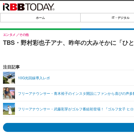
ホーム
IT・デジタル
ホーム
IT・デジタル
エンタメ
その他
TBS・野村彩也子アナ、昨年の大みそかに「ひ
IT・デジタルTOP
SPEED TEST
ネタ
エンタメ
注目記事
ショッピング
エンタメTOP
ライフ
10G光回線導入レポ
韓流・K-POP
ライフTOP
リリース一覧
フリーアナウンサー・青木裕子のインスタ開設にファンから喜びの声多
音楽
ペット
プッシュ通知の停止方法
グラビア
その他
フリーアナウンサー・武藤彩芽がゴルフ番組初登場！『ゴルフ女子 ヒ
ショッピング