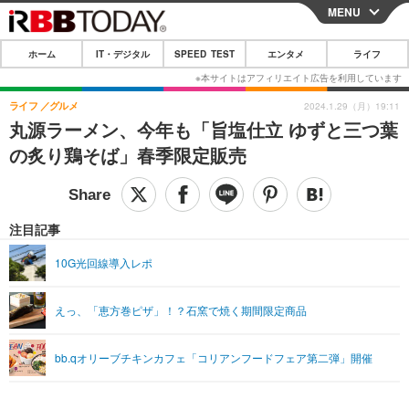
MENU
CLOSE
ホーム
IT・デジタル
SPEED TEST
エンタメ
ライフ
ホーム
IT・デジタル
ライフ
グルメ
2024.1.29（月）19:11
丸源ラーメン、今年も「旨塩仕立 ゆずと三つ葉
IT・デジタルTOP
スマートフォン
SPEED TEST
の炙り鶏そば」春季限定販売
ネタ
ガジェット・ツール
エンタメ
ショッピング
その他
エンタメTOP
映画・ドラマ
ライフ
注目記事
韓流・K-POP
韓国・芸能
ライフTOP
グルメ
リリース一覧
10G光回線導入レポ
音楽
スポーツ
ペット
ショッピング
プッシュ通知の停止方法
えっ、「恵方巻ピザ」！？石窯で焼く期間限定商品
グラビア
ブログ
その他
ショッピング
その他
bb.qオリーブチキンカフェ「コリアンフードフェア第二弾」開催