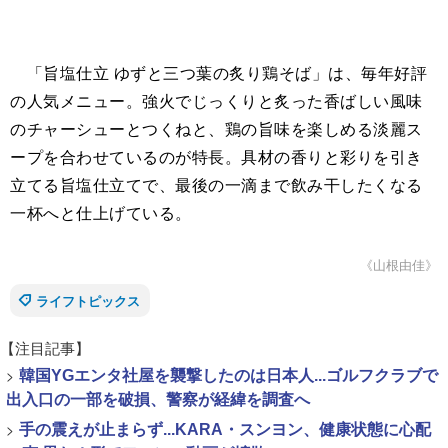
「旨塩仕立 ゆずと三つ葉の炙り鶏そば」は、毎年好評
の人気メニュー。強火でじっくりと炙った香ばしい風味
のチャーシューとつくねと、鶏の旨味を楽しめる淡麗ス
ープを合わせているのが特長。具材の香りと彩りを引き
立てる旨塩仕立てで、最後の一滴まで飲み干したくなる
一杯へと仕上げている。
《山根由佳》
ライフトピックス
【注目記事】
>
韓国YGエンタ社屋を襲撃したのは日本人...ゴルフクラブで
出入口の一部を破損、警察が経緯を調査へ
>
手の震えが止まらず...KARA・スンヨン、健康状態に心配