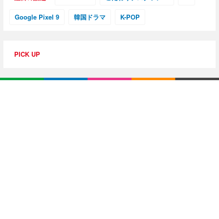
Google Pixel 9
韓国ドラマ
K-POP
PICK UP
特集・連載
【動画レビュー】注目ガジェットを動画で解説！公式Y
ouTubeチャンネル
10G光回線導入レポ
【アジア美食レポート】編集部注目のYouTuberがオス
スメ！タイ・バンコクに行ったら食べたいグルメをチ
ェック