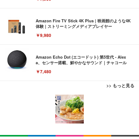
Amazon Fire TV Stick 4K Plus | 映画館のような4K
体験 | ストリーミングメディアプレイヤー
￥9,980
Amazon Echo Dot (エコードット) 第5世代 - Alex
a、センサー搭載、鮮やかなサウンド｜チャコール
￥7,480
>> もっと見る
[EdoErgo] オフィスチェア 椅子 テレワーク 疲れな
EIZO ビジネス向けプレミアムモニター | FlexScan
Amazonベーシック ペットシーツ 薄型 レギュラー 1
い 跳ね上げ式アームレスト コンパクト 約105度ロッ
EV3240X-WT | 31.5型4K UHD・USB Type-C・ホワ
回使い捨て 無香料 ホワイト 300枚
キング pc 事務椅子 360度回転 座面昇降 強化ナイロ
イト
ン樹脂ベース 通気性メッシュ 在宅ワーク H-WY01
￥3,373
￥5,699
￥105,595
(黒網+黒枠+黒足)
EIZO ビジネス向けプレミアムモニター | FlexScan
SIHOO B100 オフィスチェア／デスクチェア メッシ
Amazonベーシック ペットシーツ 厚型 ワイド 42枚