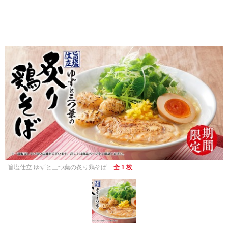
旨塩仕立 ゆずと三つ葉の炙り鶏そば
全 1 枚