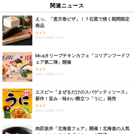
EV2740X-WT | 27.0型4K UHD・USB Type-C・ホワ
ュチェア 人間工学 疲れない ブラック
x2袋(84枚) ホワイト(吸収面:ライトブルー)
関連ニュース
イト
￥27,999
￥3,234
￥109,572
えっ、「恵方巻ピザ」！？石窯で焼く期間限定
商品
Sezlife オフィスチェア デスクチェア 疲れない テレ
【純正品】27"ゲーミングモニター DualSense 充電
ネオ・ルーライフ ネオ・オムツ L 中型犬用 26枚入
ライフ
ワーク チェア 強化バックレスト 30度ロッキング機
2024.1.25(木) 17:09
フック付き（CFI-ZDM1J）
り 単品
能 人間工学 椅子 腰サポート 90度跳ね上げ式アーム
レスト 3Dヘッドレスト ハンガー付き 高反発クッシ
￥49,979
￥1,800
￥7,680
ョン PCチェア 通気性メッシュ ゲーミング/勉強/事
bb.qオリーブチキンカフェ「コリアンフードフ
務用 おしゃれ パソコンチェア (ブラック)
ェア第二弾」開催
Sezlife オフィスチェア デスクチェア 疲れない テレ
【整備済み品】Dell E2724HS 27インチ 液晶モニタ
Smart Basic(スマートベーシック) 【Amazon.co.jp
ライフ
ワーク チェア 強化バックレスト 30度ロッキング機
ー フルHD（1920×1080）VA 非光沢 HDMI/DisplayP
限定】 Smart Basic アイリスオーヤマ ペットシーツ
2024.1.25(木) 17:04
能 人間工学 椅子 腰サポート 90度跳ね上げ式アーム
ort/VGA スピーカー内蔵 高さ調整 スイベル VESA対
超厚型 お徳用 ワイド 100枚入 (x 1) (ケース販売)
レスト 3Dヘッドレスト ハンガー付き 高反発クッシ
応 ComfortView ビジネス向け
￥7,680
￥15,800
￥3,670
ョン PCチェア 通気性メッシュ ゲーミング/勉強/事
エスビー「まぜるだけのスパゲッティソース」
務用 おしゃれ パソコンチェア (ホワイト)
新作！旨み・味わい際立つ「うに」発売
ANDWINT オフィスチェア デスクチェア 肘なし メ
【MiniLED/24.5inch/280Hz/FHD】GRAPHT THE S
アイリスオーヤマ ペットシーツ 超厚型 お徳用 レギ
ッシュ 通気性 ランバーサポート付き 腰サポート ガ
HOOTER Gaming Monitor 24” Essential ゲーミン
ライフ
ュラー 200枚入【Amazon.co.jp限定】
ス圧無段階昇降 360度回転 キャスター付き コンパク
グモニター QD 24.5インチ 1ms FHD 量子ドット 残
2024.1.25(木) 17:03
ト 幅52×奥行58.5×高さ84～96cm テレワーク 在宅
像低減 (3年保証 | 輝点保証 | 日本メーカー)
￥3,731
￥4,139
￥34,980
勤務 ブラック
肉匠坂井「北海道フェア」開催！北海道の人気