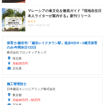
マレーシアの食文化を徹底ガイド『現地在住日
本人ライターが案内する』新刊リリース
ライフ
2024.1.24(水) 21:28
保育士/越谷市/「越谷レイクタウン駅」徒歩4分/0～2歳児保育
のみ/年間休日122日
株式会社フロンティアキッズ
埼玉県
月給25万円
正社員
施工管理技士
日本建設エンジニアリング株式会社
東京都
月給46万円～55万円
正社員