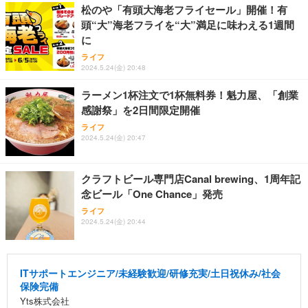
松のや「有頭大海老フライセール」開催！有
頭“大”海老フライを“大”満足に味わえる1週間
に
ライフ
2024.5.24(金) 20:48
ラーメン1杯注文で1杯無料券！魁力屋、「創業
感謝祭」を2日間限定開催
ライフ
2024.5.24(金) 20:47
クラフトビール専門店Canal brewing、1周年記
念ビール「One Chance」発売
ライフ
2024.5.24(金) 20:44
ITサポートエンジニア/未経験歓迎/研修充実/土日祝休み/社会
保険完備
Yts株式会社