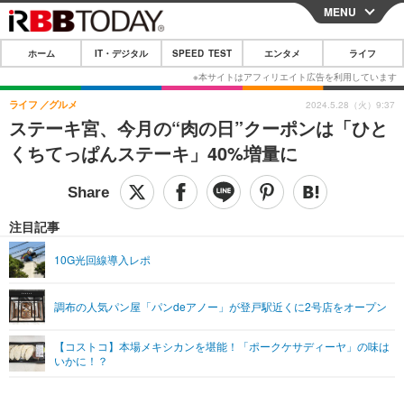
MENU
CLOSE
ホーム
IT・デジタル
SPEED TEST
エンタメ
ライフ
ホーム
IT・デジタル
ライフ
グルメ
2024.5.28（火）9:37
ステーキ宮、今月の“肉の日”クーポンは「ひと
IT・デジタルTOP
スマートフォン
SPEED TEST
くちてっぱんステーキ」40%増量に
ネタ
ガジェット・ツール
エンタメ
ショッピング
その他
エンタメTOP
映画・ドラマ
ライフ
注目記事
韓流・K-POP
韓国・芸能
ライフTOP
グルメ
リリース一覧
10G光回線導入レポ
音楽
スポーツ
ペット
ショッピング
プッシュ通知の停止方法
調布の人気パン屋「パンdeアノー」が登戸駅近くに2号店をオープン
グラビア
ブログ
その他
【コストコ】本場メキシカンを堪能！「ポークケサディーヤ」の味は
ショッピング
その他
いかに！？