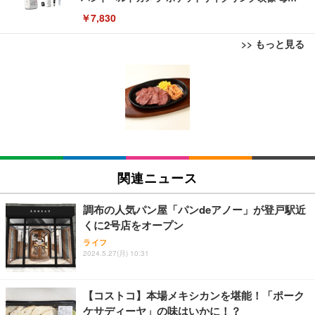
の Vlog
￥7,830
>> もっと見る
【ミニPC 最強 ゲーミング PC】GMKtec NucBox K
Bluetoothイヤホン ワイヤレスイヤホン IPX7防水
エレコム モニターアーム シングルアーム 17~32イン
8 PlusミニPCゲーミング AMD R7 8845HS搭載 【R
最大60時間再生 2026年最新Bluetooth6.0ブルートゥ
チ対応 耐荷重:9kg ガス式 VESA規格対応 ブラック
9 7940HS/8745HS/H255より上位】Radeon 780M | 1
ースイヤホン 全音域HIFI音質低遅延接続瞬時 片耳/
DPA-SS02BK
28GB DDR5拡張可能 32GB DDR5+1TB SSD |Oculi
両耳 WEB会議/運動/ゲーム/通学通勤/スポーツ/音楽
￥122,848
￥999
￥3,770
nk・USB4.0×2 | Win11 Pro 5.1GHz | Win11 Pro | 8
用iPhone/Android対応 (002 black)
K 4画面対応
【法人向け・5年安定ビジネスに最適】GMKtec ミニ
Grithope イヤホン タイプC【2026新モデル 耐久
エレコム モニターアーム ワイドモニター対応 17~49
PC Ryzen 7 7730U搭載 M5 Ultra【32GB DDR4 1TB
性】 有線イヤホン マイク付き HiFi音質 ノイズ低減
インチ対応 耐荷重2kg～20kg ガス式 取り付けブラ
関連ニュース
SSD】8コア16スレッド 最大4.5GHz Win11 Pro 小
重低音 遅延なし
ケット付属 関節5軸 DPA-SS11BK
型PC 2.5G有線LAN Wi-Fi 6E BT5.2 8K3画面同時出
￥86,999
￥949
￥8,260
力 HDMI2.0/DP1.4/USB-C M.2 SSD 16TB拡張対応
調布の人気パン屋「パンdeアノー」が登戸駅近
コンパクト 静音ミニPC ゲーミングPC
くに2号店をオープン
【ミニpc 最新第12世代 N95 省電力 N97より高速】B
Lightning to 3.5mm イヤホンジャック 変換 MFi認
エレコム モニターアーム ディスプレイアーム シン
ライフ
MAX ミニpc mini pc N95 4C/4T 15W 最大3.4GHz 1
証 【ハイレゾ音質】 内蔵DAC 遅延なし 48ビット/9
グル ロング 17~32インチ対応 耐荷重9kg VESA規格
2024.5.27(月) 10:31
2GB LPDDR5+512GB SSD 小型PC 8TB拡張M.2_N
6KHz 音量調節対応
対応 ブラック DPAWSN01BK
VMe/SATA HDMI2.1/2画面出力 4K@60Hz 小型パソ
￥39,999
￥999
￥2,490
コン 高速2.4G/5GWi-Fi BT5.0 ギガビットLAN 静音
【コストコ】本場メキシカンを堪能！「ポーク
ミニパソコン B4Plus
ケサディーヤ」の味はいかに！？