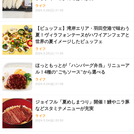
GMKtec ミニPC G11初登場 AMD Ryzen Embedde
【HIFI音質】iphone イヤホンジャック ライトニン
エレコム VESAマウントアダプターブラケット モニ
ライフ
d R2514搭載 16GB DDR4＋256GB SSD動作より安
グ イヤホン 変換 MFI認証 4極 内蔵DAC 遅延なし 音
ター用 VESA規格対応 DPAＷQB01BK
2024.5.26(日) 21:05
定 最大3.7GHz｜4K×3画面出力・2.5GLAN HDMI 2.
量調節/音楽
1/Type-C・Win11 Pro Mini PC USB3.2×4 企業・学
￥2,110
￥61,248
￥999
習向け 超小型 高性能 (16GB+256GB)
【ビュッフェ】湾岸エリア・羽田空港で味わう
夏！ヴィラフォンテーヌがハワイアンフェアと
寝ホン 睡眠用イヤホン 寝ながら 痛くない 超軽量2.8
エレコム モニターアーム 17~49インチ対応 耐荷重2
【整備済み品】富士通 ESPRIMO Q558 ミニPC i5第
世界の夏イメージしたビュッフェ
g ASMR推薦 ワイヤレス Bluetooth6.1 柔軟性高 安
0kg ガススプリング式 VESA ロングアーム ワイドモ
9世代 16GB SSD256GB Win11 Office2021 WiFi
眠 仕事 ブルー
ニター対応 ブラック DPA-SL07BK
ライフ
￥33,980
2024.5.25(土) 11:05
￥2,682
￥7,420
ほっともっとが「ハンバーグ弁当」リニューア
ル！4種の“ごちソース”から選べる
ライフ
2024.5.24(金) 21:09
ジョイフル「夏めしまつり」開催！鰻やニラ豚
などスタミナメニューが充実
ライフ
2024.5.24(金) 20:50