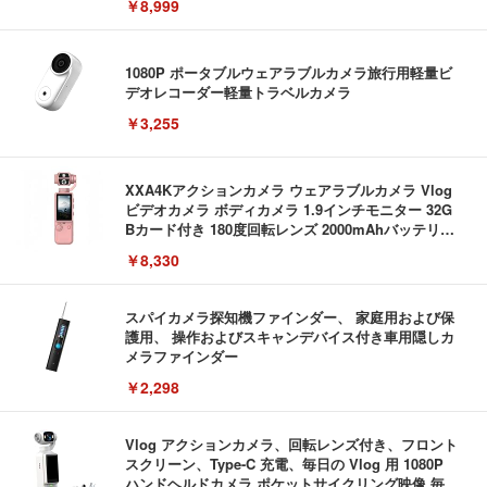
￥8,999
軽量ボディ設計 録音機能対応 着脱しやすい構造 旅
行記録にも使いやすい (S111 ブラック + イヤーフッ
ク)
1080P ポータブルウェアラブルカメラ旅行用軽量ビ
デオレコーダー軽量トラベルカメラ
￥3,255
XXA4Kアクションカメラ ウェアラブルカメラ Vlog
ビデオカメラ ボディカメラ 1.9インチモニター 32G
Bカード付き 180度回転レンズ 2000mAhバッテリー
循環録画 夜間録画 連写 タイマー撮影 軽量 Vlog 旅
￥8,330
行 アウトドア 会議商談 授業 スポーツカメラ 三角ス
タンド付き 日本語取扱説明書 (ピンク)
スパイカメラ探知機ファインダー、 家庭用および保
護用、 操作およびスキャンデバイス付き車用隠しカ
メラファインダー
￥2,298
Vlog アクションカメラ、回転レンズ付き、フロント
スクリーン、Type-C 充電、毎日の Vlog 用 1080P
ハンドヘルドカメラ ポケットサイクリング映像 毎日