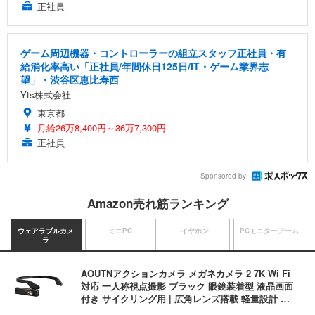
正社員
ゲーム周辺機器・コントローラーの組立スタッフ正社員・有
給消化率高い「正社員/年間休日125日/IT・ゲーム業界志
望」・渋谷区恵比寿西
Yts株式会社
東京都
月給26万8,400円～36万7,300円
正社員
Sponsored by
Amazon売れ筋ランキング
ウェアラブルカメ
ミニPC
イヤホン
PCモニターアーム
ラ
AOUTNアクションカメラ メガネカメラ 2 7K Wi Fi
対応 一人称視点撮影 ブラック 眼鏡装着型 液晶画面
付き サイクリング用 | 広角レンズ搭載 軽量設計 簡
単装着 長時間記録対応 液晶画面搭載 広角撮影対応