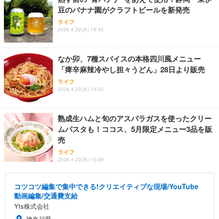
豆のバナナ園がクラフトビールを新発売
ライフ
2026.4.22(水) 18:43
なか卯、7種スパイスの本格四川風メニュー
「痺辛麻辣冷やし担々うどん」28日より販売
ライフ
2026.4.22(水) 16:02
熟成生ハムと旬のアスパラガスを使ったクリー
ムパスタも！ココス、5月限定メニュー3品を販
売
ライフ
2026.4.22(水) 15:09
コツコツ編集で集中できる!クリエイティブな現場/YouTube
動画編集/交通費支給
Yts株式会社
神奈川県