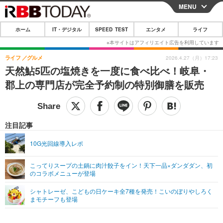
MENU
CLOSE
ホーム
IT・デジタル
SPEED TEST
エンタメ
ライフ
ホーム
IT・デジタル
ライフ
グルメ
2026.4.27（月）17:23
天然鮎5匹の塩焼きを一度に食べ比べ！岐阜・
IT・デジタルTOP
スマートフォン
SPEED TEST
郡上の専門店が完全予約制の特別御膳を販売
ネタ
ガジェット・ツール
エンタメ
ショッピング
その他
エンタメTOP
映画・ドラマ
ライフ
注目記事
韓流・K-POP
韓国・芸能
ライフTOP
グルメ
リリース一覧
10G光回線導入レポ
音楽
スポーツ
ペット
ショッピング
プッシュ通知の停止方法
こってりスープの土鍋に肉汁餃子をイン！天下一品×ダンダダン、初
のコラボメニューが登場
グラビア
ブログ
その他
シャトレーゼ、こどもの日ケーキ全7種を発売！こいのぼりやしろく
ショッピング
その他
まモチーフも登場