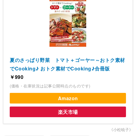
夏のさっぱり野菜 トマト＋ゴーヤー～おトク素材
でCooking♪ おトク素材でCooking♪合冊版
￥990
(価格・在庫状況は記事公開時点のものです)
Amazon
楽天市場
《小松暁子》