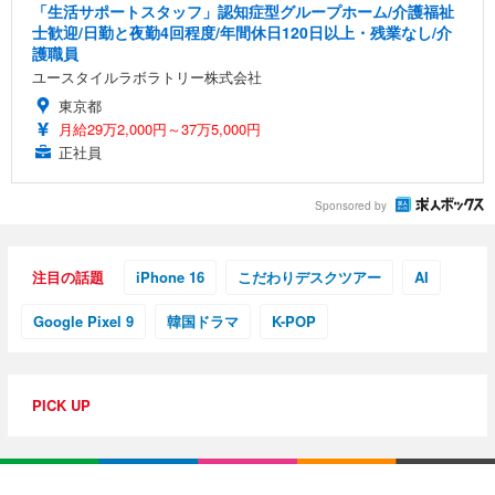
「生活サポートスタッフ」認知症型グループホーム/介護福祉
士歓迎/日勤と夜勤4回程度/年間休日120日以上・残業なし/介
護職員
ユースタイルラボラトリー株式会社
東京都
月給29万2,000円～37万5,000円
正社員
Sponsored by
注目の話題
iPhone 16
こだわりデスクツアー
AI
Google Pixel 9
韓国ドラマ
K-POP
PICK UP
特集・連載