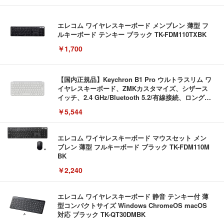
エレコム ワイヤレスキーボード メンブレン 薄型 フ
ルキーボード テンキー ブラック TK-FDM110TXBK
￥1,700
【国内正規品】Keychron B1 Pro ウルトラスリム ワ
イヤレスキーボード、ZMKカスタマイズ、シザース
イッチ、2.4 GHz/Bluetooth 5.2/有線接続、ロングバ
ッテリーライフ、Mac Windows Linux対応 (アイボ
￥5,544
リーホワイト（かな印字なし）, JISレイアウト)
エレコム ワイヤレスキーボード マウスセット メン
ブレン 薄型 フルキーボード ブラック TK-FDM110M
BK
￥2,240
エレコム ワイヤレスキーボード 静音 テンキー付 薄
型コンパクトサイズ Windows ChromeOS macOS
対応 ブラック TK-QT30DMBK