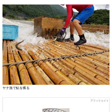
ヤナ漁で鮎を獲る