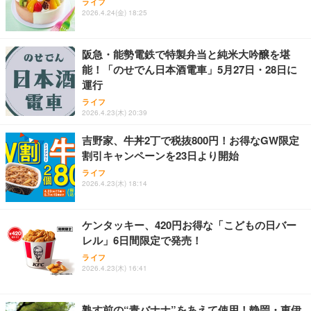
ライフ
型 UNITCOM biz-h 10世代 Core i7-10700 - RTX 406
コーチン 燻製 4種 セット おつまみ お取り寄せグル
売] [アサヒ 国産 ビール 缶 ALC 5%] LT-1226
2026.4.24(金) 18:25
0 8G - 32GBメモリ - 大容量 SSD1.0TB - Windows
メ 100％国産 高級 地鶏 お肉 ハム ソーセージ 冷凍
11 - ゲームPC - プロ仕様 マウスコンピュータ
化粧箱入り 手提げ紙袋 熨斗対応可 南部食鶏 RK-29-
￥3,493
￥169,800
￥4,066
B-R
阪急・能勢電鉄で特製弁当と純米大吟醸を堪
能！「のせでん日本酒電車」5月27日・28日に
【整備済み品】Dell OptiPlex SFF Plus 7010 デスク
Butz Delicatessen おつまみアソートセット 【誕生
天羽の梅 1800ml （ハイボールの元 焼酎用）[天羽飲
運行
トップPC Core i5-13500 DDR4 メモリ32GB SSD51
日用（バースデーカード付き）】 おつまみセット 6
料製造 東京都]
2GB+HDD1TB MS Office 2021 DisplayPort/HDMI U
品 食べ比べ ご自宅用 お中元 合鴨 牛タン ロースト
ライフ
SB3.2 有線LAN 省スペース ビジネスPC/Wi-Fi USB
ビーフ 燻製 詰め合わせ ギフト プレゼント おしゃれ
￥1,750
2026.4.23(木) 20:39
￥114,800
￥2,952
アダプター付
お取り寄せ 肉 国産 ビール オードブル 3000円
吉野家、牛丼2丁で税抜800円！お得なGW限定
割引キャンペーンを23日より開始
ライフ
2026.4.23(木) 18:14
ケンタッキー、420円お得な「こどもの日バー
レル」6日間限定で発売！
ライフ
2026.4.23(木) 16:41
熟す前の“青バナナ”をあえて使用！静岡・東伊