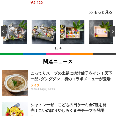
￥2,420
>> もっと見る
TITAN GAMING 【メーカー保証1年】【850W GOL
ブラックニッカ ニッカ Nikka ウィスキー4000ml ブ
松阪牛 グルメ ハンバーグ 【誕生日ギフトセット】
D電源搭載】 ゲーミングPC デスクトップパソコン
ラックニッカクリア ウヰスキー 【日本 アサヒ ウィ
誕生日プレゼント 高級 ハンバーグ 肉 ギフト 牛肉
‹
GeForce RTX 5060 Ryzen 7 5700X メモリ32GB NV
スキー】 大容量 お得 4リットル
食べ物 冷凍 高級 内祝 お返し 人気 お取り寄せ グル
Me SSD 2TB Windows 11 Home CX200M ブラック
メ 出産 男性 土産 女性 お父さん お母さん
￥222,000
￥3,940
￥4,000
1
/
4
TITAN GAMING 【メーカー保証1年】【850W GOL
【Amazon.co.jp限定】コロナ・エキストラ Corona
松阪牛 グルメ ハンバーグ【オレンジ花束カード】
D電源搭載】 ゲーミングPC デスクトップパソコン
Extra 瓶 [ 330ml × 8本 ] [オリジナルバケツ付きセッ
松坂牛 花 カード 高級ハンバーグ 肉 ギフト 牛肉 食
関連ニュース
GeForce RTX 5060 Ryzen 7 5700X メモリ32GB NV
ト] [ギフトBox入り]
べ物 冷凍 高級 プレゼント 内祝 お返し 人気 お取り
Me SSD 2TB Windows 11 Home CX200M ホワイト
寄せ グルメ
￥222,000
￥2,249
￥4,000
こってりスープの土鍋に肉汁餃子をイン！天下
一品×ダンダダン、初のコラボメニューが登場
【整備済み品】Lenovo ThinkCentre M75s Gen2 Ry
父の日ギフト 松阪牛 グルメ ハンバーグ【父の日短
霧島酒造 チューパック黒霧島 25度 [ 焼酎 宮崎県 18
ライフ
zen 5 PRO 3400G メモリ16GB SSD256GB Window
冊 ブルー花束カード】父の日 食べ物 肉 父 お父さん
2026.4.24(金) 18:25
00ml×2本 ]
s11 Pro MS Office 2021 Type-C Wi-Fi Bluetooth D
お取り寄せグルメ おつまみ ハンバーグギフト 冷凍
VD搭載 デスクトップPC
松良 お取り寄せ 絶品
￥4,080
￥37,760
￥4,000
シャトレーゼ、こどもの日ケーキ全7種を発
売！こいのぼりやしろくまモチーフも登場
【整備済み品】 ゲーミングPC デスクトップ タワー
お中元 ギフト 【TV紹介されました♪】 純系 名古屋
アサヒ スーパードライ [缶] 135ml x 24本 [ケース販