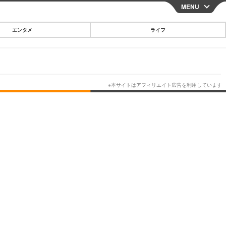
MENU
CLOSE
エンタメ
ライフ
スマートフォン
ガジェット・ツール
その他
映画・ドラマ
韓国・芸能
グルメ
スポーツ
ショッピング
ブログ
その他