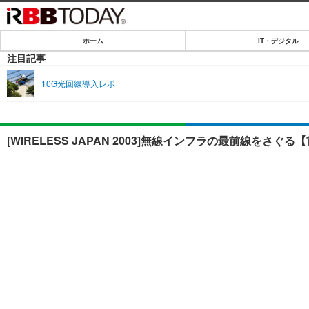
ホーム
IT・デジタル
ホーム
注目記事
IT・デジタル
10G光回線導入レポ
IT・デジタルTOP
SPEED TEST
ネタ
エンタメ
[WIRELESS JAPAN 2003]無線インフラの最前線をさぐ
ショッピング
エンタメTOP
ライフ
韓流・K-POP
ライフTOP
リリース一覧
音楽
ペット
プッシュ通知の停止方法
グラビア
その他
ショッピング