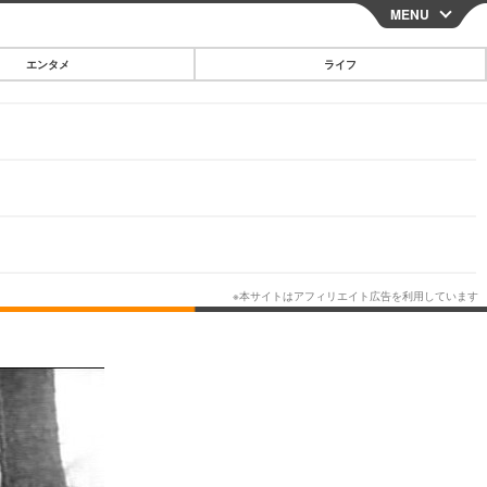
MENU
CLOSE
エンタメ
ライフ
スマートフォン
ガジェット・ツール
その他
映画・ドラマ
韓国・芸能
グルメ
スポーツ
ショッピング
ブログ
その他