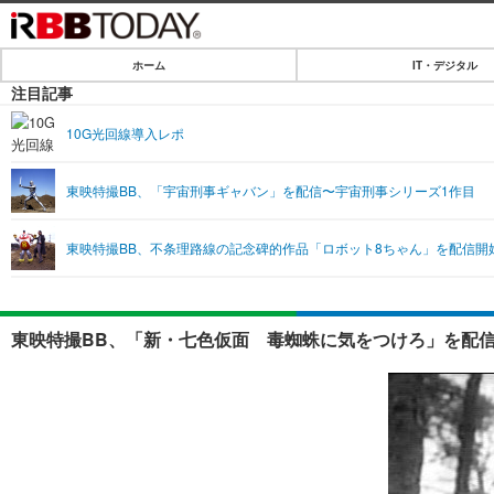
ホーム
IT・デジタル
ホーム
注目記事
IT・デジタル
10G光回線導入レポ
IT・デジタルTOP
SPEED TEST
東映特撮BB、「宇宙刑事ギャバン」を配信〜宇宙刑事シリーズ1作目
ネタ
エンタメ
東映特撮BB、不条理路線の記念碑的作品「ロボット8ちゃん」を配信開
ショッピング
エンタメTOP
ライフ
韓流・K-POP
ライフTOP
リリース一覧
東映特撮BB、「新・七色仮面 毒蜘蛛に気をつけろ」を配信
音楽
ペット
プッシュ通知の停止方法
グラビア
その他
ショッピング