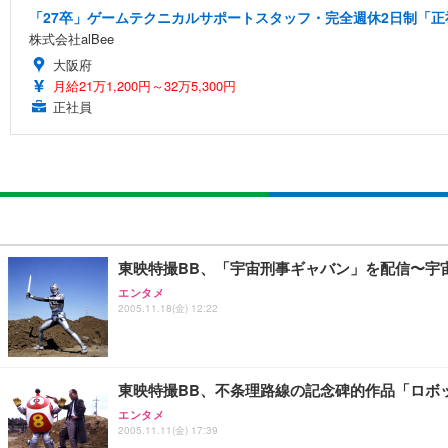
「27卒」ゲームテクニカルサポートスタッフ・完全週休2日制「正社
株式会社alBee
大阪府
月給21万1,200円～32万5,300円
正社員
東映特撮BB、「宇宙刑事ギャバン」を配信〜宇
エンタメ
2005.11.18(金) 12:22
東映特撮BB、不条理路線の記念碑的作品「ロボ
エンタメ
2005.11.11(金) 17:39