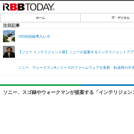
ホーム
IT・デジタル
ホーム
注目記事
IT・デジタル
10G光回線導入レポ
IT・デジタルTOP
SPEED TEST
【ソニー インテリジェンス展】ソニーが提案するインテリジェントア
ネタ
エンタメ
ソニー、ウォークマンAシリーズのファームウェアを更新 転送時の不
ショッピング
エンタメTOP
ライフ
韓流・K-POP
ライフTOP
リリース一覧
ソニー、スゴ録やウォークマンが提案する「インテリジェンス
音楽
ペット
プッシュ通知の停止方法
グラビア
その他
ショッピング