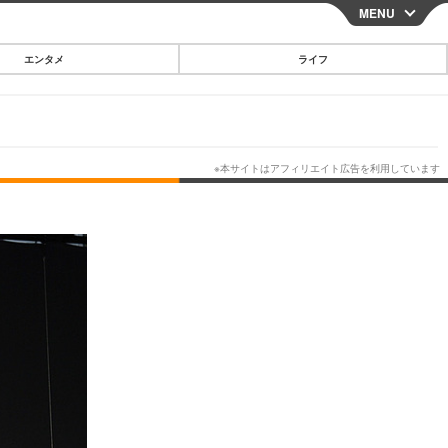
MENU
CLOSE
エンタメ
ライフ
スマートフォン
ガジェット・ツール
その他
映画・ドラマ
韓国・芸能
グルメ
スポーツ
ショッピング
ブログ
その他