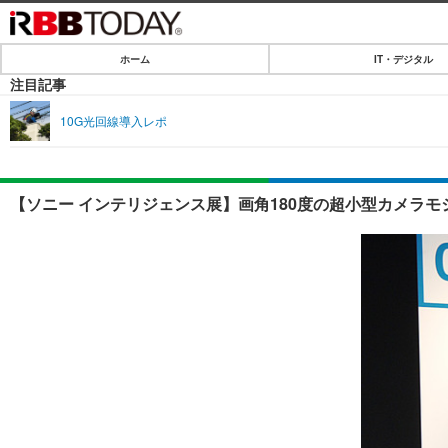
ホーム
IT・デジタル
ホーム
注目記事
IT・デジタル
10G光回線導入レポ
IT・デジタルTOP
SPEED TEST
ネタ
エンタメ
【ソニー インテリジェンス展】画角180度の超小型カメラモ
ショッピング
エンタメTOP
ライフ
韓流・K-POP
ライフTOP
リリース一覧
音楽
ペット
プッシュ通知の停止方法
グラビア
その他
ショッピング