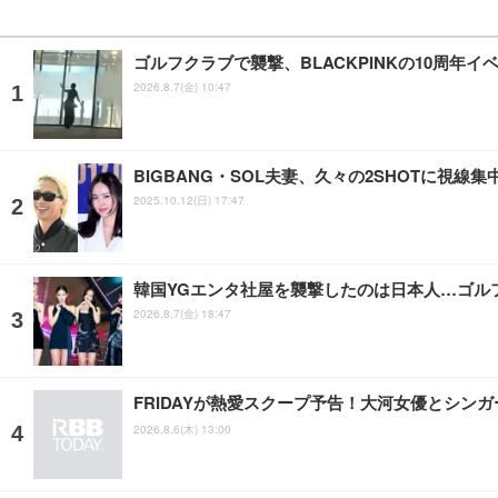
ゴルフクラブで襲撃、BLACKPINKの10周年
2026.8.7(金) 10:47
BIGBANG・SOL夫妻、久々の2SHOTに視
2025.10.12(日) 17:47
韓国YGエンタ社屋を襲撃したのは日本人…ゴル
2026.8.7(金) 18:47
FRIDAYが熱愛スクープ予告！大河女優とシン
2026.8.6(木) 13:00