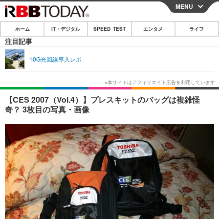
MENU
CLOSE
ホーム
IT・デジタル
SPEED TEST
エンタメ
ライフ
ホーム
注目記事
IT・デジタル
10G光回線導入レポ
IT・デジタルTOP
スマートフォン
SPEED TEST
ネタ
ガジェット・ツール
エンタメ
【CES 2007（Vol.4）】プレスキットのバッグは複雑怪
奇？ 3枚目の写真・画像
ショッピング
その他
エンタメTOP
映画・ドラマ
ライフ
韓流・K-POP
韓国・芸能
ライフTOP
グルメ
リリース一覧
音楽
スポーツ
ペット
ショッピング
プッシュ通知の停止方法
グラビア
ブログ
その他
ショッピング
その他