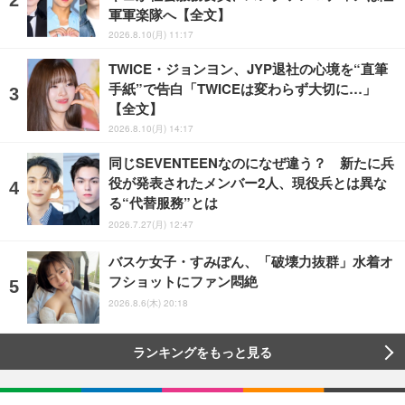
軍軍楽隊へ【全文】
2026.8.10(月) 11:17
TWICE・ジョンヨン、JYP退社の心境を“直筆
手紙”で告白「TWICEは変わらず大切に…」
【全文】
2026.8.10(月) 14:17
同じSEVENTEENなのになぜ違う？ 新たに兵
役が発表されたメンバー2人、現役兵とは異な
る“代替服務”とは
2026.7.27(月) 12:47
バスケ女子・すみぽん、「破壊力抜群」水着オ
フショットにファン悶絶
2026.8.6(木) 20:18
ランキングをもっと見る