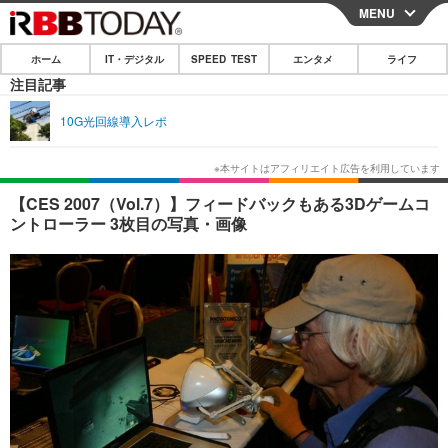
MENU
CLOSE
ホーム
IT・デジタル
SPEED TEST
エンタメ
ライフ
ホーム
注目記事
IT・デジタル
10G光回線導入レポ
IT・デジタルTOP
スマートフォン
SPEED TEST
ネタ
ガジェット・ツール
エンタメ
【CES 2007（Vol.7）】フィードバックもある3Dゲームコ
ントローラー 3枚目の写真・画像
ショッピング
その他
エンタメTOP
映画・ドラマ
ライフ
韓流・K-POP
韓国・芸能
ライフTOP
グルメ
リリース一覧
音楽
スポーツ
ペット
ショッピング
プッシュ通知の停止方法
グラビア
ブログ
その他
ショッピング
その他