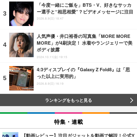
「今度一緒にご飯を」BTS・V、好きなサッカ
ー選手と“相思相愛”？ビデオメッセージに注目
2026.8.9(日) 18:47
人気声優・井口裕香の写真集「MORE MORE
MORE」が4刷決定！ 水着やランジェリーで美
ボディ披露
2024.10.11(金) 19:15
4:3ディスプレイの『Galaxy Z Fold8』は「思
った以上に実用的」
2026.8.9(日) 16:19
ランキングをもっと見る
特集・連載
【動画レビュー】注目ガジェットを動画で解説！公式Y