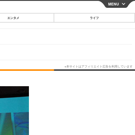
MENU
CLOSE
エンタメ
ライフ
スマートフォン
ガジェット・ツール
その他
映画・ドラマ
韓国・芸能
グルメ
スポーツ
ショッピング
ブログ
その他