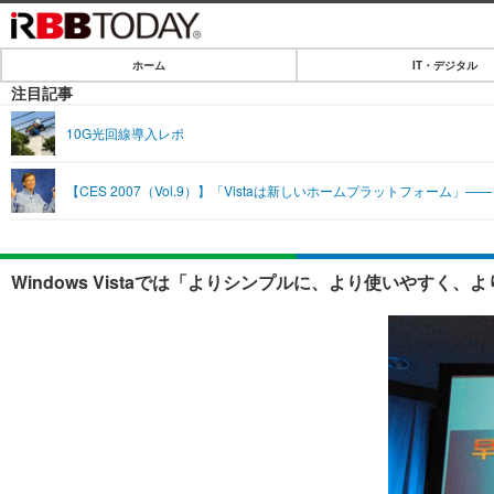
ホーム
IT・デジタル
ホーム
注目記事
IT・デジタル
10G光回線導入レポ
IT・デジタルTOP
SPEED TEST
【CES 2007（Vol.9）】「Vistaは新しいホームプラットフォーム」
ネタ
エンタメ
ショッピング
エンタメTOP
ライフ
Windows Vistaでは「よりシンプルに、より使いやすく
韓流・K-POP
ライフTOP
リリース一覧
音楽
ペット
プッシュ通知の停止方法
グラビア
その他
ショッピング