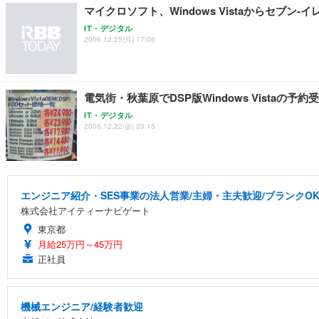
マイクロソフト、Windows Vistaからセブ
IT・デジタル
2006.12.25(月) 17:06
電気街・秋葉原でDSP版Windows Vistaの予
IT・デジタル
2006.12.22(金) 23:15
エンジニア紹介・SES事業の法人営業/主婦・主夫歓迎/ブランクOK
株式会社アイティーナビゲート
東京都
月給25万円～45万円
正社員
機械エンジニア/経験者歓迎