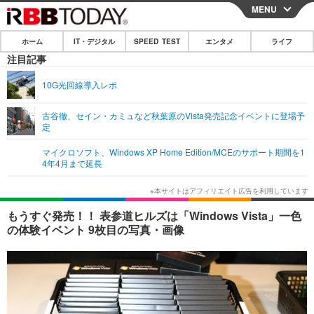
MENU
CLOSE
ホーム
IT・デジタル
SPEED TEST
エンタメ
ライフ
ホーム
注目記事
IT・デジタル
10G光回線導入レポ
IT・デジタルTOP
スマートフォン
SPEED TEST
古谷徹、セイン・カミュなど秋葉原のVista発売記念イベントに登場予
定
ネタ
ガジェット・ツール
エンタメ
マイクロソフト、Windows XP Home Edition/MCEのサポート期間を1
ショッピング
その他
4年4月まで延長
エンタメTOP
映画・ドラマ
ライフ
韓流・K-POP
韓国・芸能
ライフTOP
グルメ
リリース一覧
もうすぐ発売！！ 表参道ヒルズは「Windows Vista」一色
音楽
スポーツ
ペット
ショッピング
の体験イベント 9枚目の写真・画像
プッシュ通知の停止方法
グラビア
ブログ
その他
ショッピング
その他