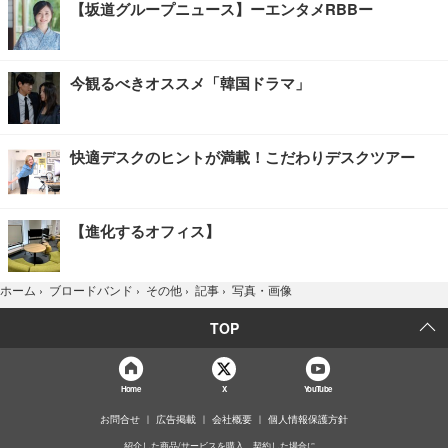
【坂道グループニュース】ーエンタメRBBー
今観るべきオススメ「韓国ドラマ」
快適デスクのヒントが満載！こだわりデスクツアー
【進化するオフィス】
写真・画像
ホーム
›
ブロードバンド
›
その他
›
記事
›
TOP
Home
X
YouTube
お問合せ
広告掲載
会社概要
個人情報保護方針
紹介した商品/サービスを購入、契約した場合に、