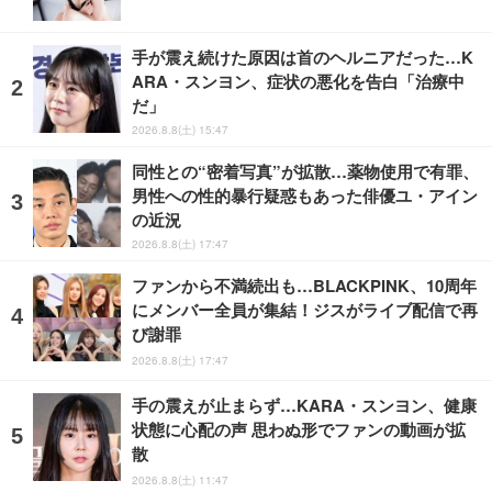
手が震え続けた原因は首のヘルニアだった…K
ARA・スンヨン、症状の悪化を告白「治療中
だ」
2026.8.8(土) 15:47
同性との“密着写真”が拡散…薬物使用で有罪、
男性への性的暴行疑惑もあった俳優ユ・アイン
の近況
2026.8.8(土) 17:47
ファンから不満続出も…BLACKPINK、10周年
にメンバー全員が集結！ジスがライブ配信で再
び謝罪
2026.8.8(土) 17:47
手の震えが止まらず…KARA・スンヨン、健康
状態に心配の声 思わぬ形でファンの動画が拡
散
2026.8.8(土) 11:47