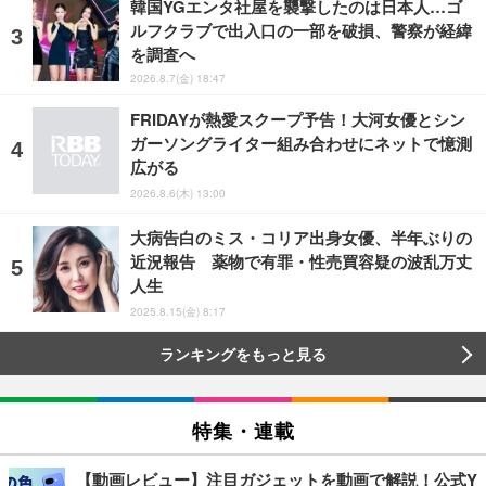
韓国YGエンタ社屋を襲撃したのは日本人…ゴ
ルフクラブで出入口の一部を破損、警察が経緯
を調査へ
2026.8.7(金) 18:47
FRIDAYが熱愛スクープ予告！大河女優とシン
ガーソングライター組み合わせにネットで憶測
広がる
2026.8.6(木) 13:00
大病告白のミス・コリア出身女優、半年ぶりの
近況報告 薬物で有罪・性売買容疑の波乱万丈
人生
2025.8.15(金) 8:17
ランキングをもっと見る
特集・連載
【動画レビュー】注目ガジェットを動画で解説！公式Y