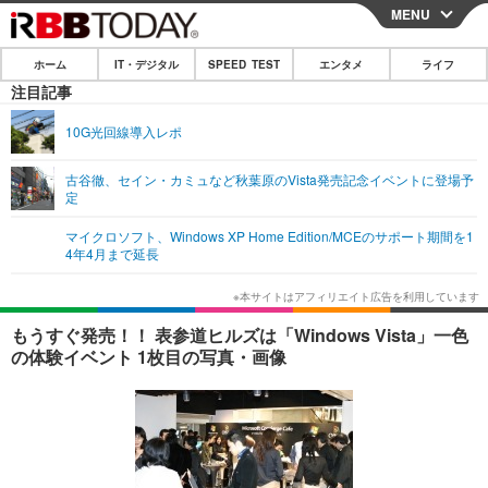
MENU
CLOSE
ホーム
IT・デジタル
SPEED TEST
エンタメ
ライフ
ホーム
注目記事
IT・デジタル
10G光回線導入レポ
IT・デジタルTOP
スマートフォン
SPEED TEST
古谷徹、セイン・カミュなど秋葉原のVista発売記念イベントに登場予
定
ネタ
ガジェット・ツール
エンタメ
マイクロソフト、Windows XP Home Edition/MCEのサポート期間を1
ショッピング
その他
4年4月まで延長
エンタメTOP
映画・ドラマ
ライフ
韓流・K-POP
韓国・芸能
ライフTOP
グルメ
リリース一覧
もうすぐ発売！！ 表参道ヒルズは「Windows Vista」一色
音楽
スポーツ
ペット
ショッピング
の体験イベント 1枚目の写真・画像
プッシュ通知の停止方法
グラビア
ブログ
その他
ショッピング
その他