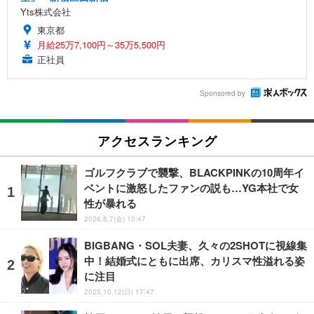
Yts株式会社
東京都
月給25万7,100円～35万5,500円
正社員
Sponsored by
アクセスランキング
ゴルフクラブで襲撃、BLACKPINKの10周年イ
ベントに激怒したファンの説も…YG本社で女
性が暴れる
2026.8.7(金) 10:47
BIGBANG・SOL夫妻、久々の2SHOTに視線集
中！結婚式にともに出席、カリスマ性溢れる姿
に注目
2025.10.12(日) 17:47