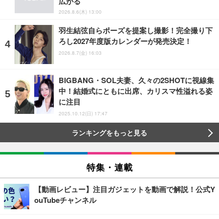
広がる
2026.8.6(木) 13:00
羽生結弦自らポーズを提案し撮影！完全撮り下
ろし2027年度版カレンダーが発売決定！
2026.8.7(金) 16:03
BIGBANG・SOL夫妻、久々の2SHOTに視線集
中！結婚式にともに出席、カリスマ性溢れる姿
に注目
2025.10.12(日) 17:47
ランキングをもっと見る
特集・連載
【動画レビュー】注目ガジェットを動画で解説！公式Y
ouTubeチャンネル