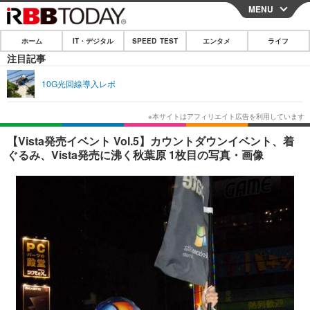
MENU
CLOSE
ホーム
IT・デジタル
SPEED TEST
エンタメ
ライフ
ホーム
注目記事
IT・デジタル
10G光回線導入レポ
IT・デジタルTOP
スマートフォン
SPEED TEST
ネタ
ガジェット・ツール
エンタメ
【Vista発売イベント Vol.5】カウントダウンイベント、着
ぐるみ、Vista発売に沸く秋葉原 1枚目の写真・画像
ショッピング
その他
エンタメTOP
映画・ドラマ
ライフ
韓流・K-POP
韓国・芸能
ライフTOP
グルメ
リリース一覧
音楽
スポーツ
ペット
ショッピング
プッシュ通知の停止方法
グラビア
ブログ
その他
ショッピング
その他