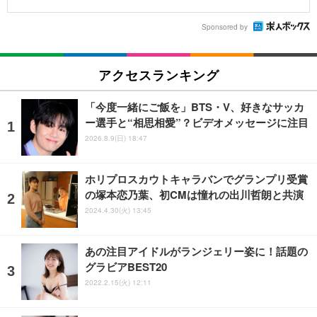
Sponsored by
アクセスランキング
「今度一緒にご飯を」BTS・V、好きなサッカ
ー選手と“相思相愛”？ビデオメッセージに注目
2026.8.9(日) 18:47
ホリプロスカウトキャラバンでグランプリ受賞
の塚本恋乃葉、初CMは憧れの出川哲朗と共演
2024.4.30(火) 13:45
あの注目アイドルがランジェリー姿に！話題の
グラビアBEST20
2022.2.15(火) 12:11