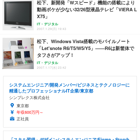
松下、新開発「Wスピード」機能の搭載により
動画ボケが少ない32/26型液晶テレビ「VIERA L
X75」
IT・デジタル
2007.1.29(月) 19:43
松下、Windows Vista搭載のモバイルノート
「Let'snote R6/T5/W5/Y5」——R6は新筐体で
タフさがアップ！
IT・デジタル
2007.1.17(水) 23:42
システムエンジニア/開発メンバー/ビジネスとテクノロジーに
精通したプロフェッショナルIT企業/東京都
シンプレクス株式会社
東京都
年収600万円～
正社員
「スキル習得」デザインシステムエンジニア/Figma・Storyb