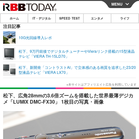
MENU
CLOSE
ホーム
IT・デジタル
SPEED TEST
エンタメ
ライフ
ホーム
注目記事
IT・デジタル
10G光回線導入レポ
IT・デジタルTOP
スマートフォン
SPEED TEST
松下、9万円前後でデジタルチューナーやVieraリンク搭載の15型液晶
テレビ「VIERA TH-15LD70」
ネタ
ガジェット・ツール
エンタメ
松下、新開発「コントラストAI」で立体感のある画質を追求した23/20
ショッピング
その他
型液晶テレビ「VIERA LX70」
エンタメTOP
映画・ドラマ
ライフ
韓流・K-POP
韓国・芸能
ライフTOP
グルメ
リリース一覧
松下、広角28mmの3.6倍ズームを搭載した世界最薄デジカ
音楽
スポーツ
ペット
ショッピング
メ「LUMIX DMC-FX30」 1枚目の写真・画像
プッシュ通知の停止方法
グラビア
ブログ
その他
ショッピング
その他