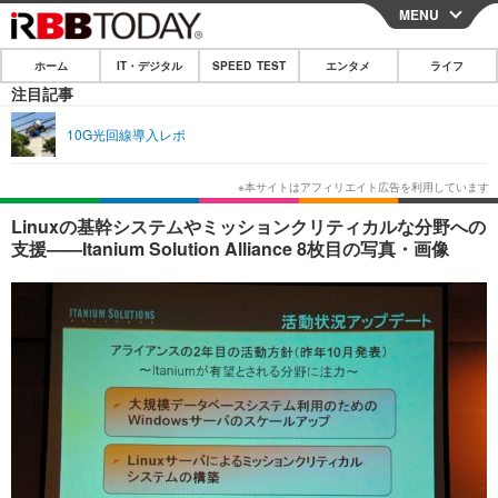
MENU
CLOSE
ホーム
IT・デジタル
SPEED TEST
エンタメ
ライフ
ホーム
注目記事
IT・デジタル
10G光回線導入レポ
IT・デジタルTOP
スマートフォン
SPEED TEST
ネタ
ガジェット・ツール
エンタメ
Linuxの基幹システムやミッションクリティカルな分野への
支援——Itanium Solution Alliance 8枚目の写真・画像
ショッピング
その他
エンタメTOP
映画・ドラマ
ライフ
韓流・K-POP
韓国・芸能
ライフTOP
グルメ
リリース一覧
音楽
スポーツ
ペット
ショッピング
プッシュ通知の停止方法
グラビア
ブログ
その他
ショッピング
その他