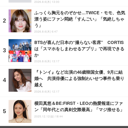
2026.8.6(木) 13:00
ふっくら胸元をのぞかせ…TWICE・モモ、色気
漂う姿にファン悶絶「すんごい」「気絶しちゃ
う」
2026.8.6(木) 6:47
BTSが喜んだ日本の“撮らない客席” CORTIS
は「スマホをしまわせるアプリ」で再現できる
か
2026.8.6(木) 13:17
『トンイ』など出演の46歳韓国女優、9月に結
婚へ 共演俳優による強制わいせつ事件も乗り
越え
2026.8.6(木) 12:17
横田真悠＆BE:FIRST・LEOの熱愛報道にファ
ン「同年代との真剣交際最高」「マジ推せる」
2025.12.12(金) 18:44