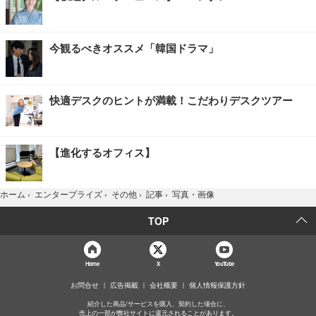
今観るべきオススメ「韓国ドラマ」
快適デスクのヒントが満載！こだわりデスクツアー
【進化するオフィス】
写真・画像
ホーム
›
エンタープライズ
›
その他
›
記事
›
TOP
Home
X
YouTube
お問合せ
広告掲載
会社概要
個人情報保護方針
紹介した商品/サービスを購入、契約した場合に、
売上の一部が弊社サイトに還元されることがあります。