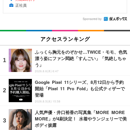
正社員
Sponsored by
アクセスランキング
ふっくら胸元をのぞかせ…TWICE・モモ、色気
漂う姿にファン悶絶「すんごい」「気絶しちゃ
う」
2026.8.6(木) 6:47
Google Pixel 11シリーズ、8月12日から予約
開始「Pixel 11 Pro Fold」も公式ティザーで
登場
2026.8.5(水) 15:58
人気声優・井口裕香の写真集「MORE MORE
MORE」が4刷決定！ 水着やランジェリーで美
ボディ披露