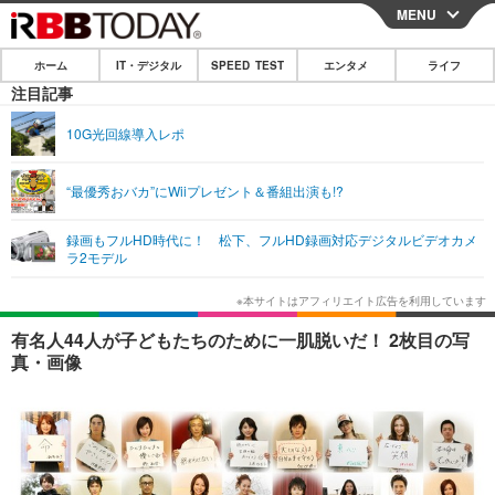
MENU
CLOSE
ホーム
IT・デジタル
SPEED TEST
エンタメ
ライフ
ホーム
注目記事
IT・デジタル
10G光回線導入レポ
IT・デジタルTOP
スマートフォン
SPEED TEST
“最優秀おバカ”にWiiプレゼント＆番組出演も!?
ネタ
ガジェット・ツール
エンタメ
録画もフルHD時代に！ 松下、フルHD録画対応デジタルビデオカメ
ショッピング
その他
ラ2モデル
エンタメTOP
映画・ドラマ
ライフ
韓流・K-POP
韓国・芸能
ライフTOP
グルメ
リリース一覧
有名人44人が子どもたちのために一肌脱いだ！ 2枚目の写
音楽
スポーツ
ペット
ショッピング
真・画像
プッシュ通知の停止方法
グラビア
ブログ
その他
ショッピング
その他