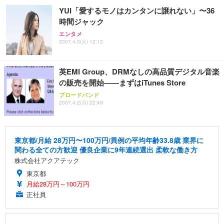
YUI「愛するモノはカンタンに譲れない」〜36
時間ジャック
エンタメ
2007.4.3(火) 12:12
英EMI Group、DRMなしの高品質デジタル音楽
の販売を開始——まずはiTunes Store
ブロードバンド
2007.4.2(月) 22:49
東京都/月給 28万円〜100万円/異例の平均年齢33.8歳 業界に
関わる全ての方歓迎 優良企業に9年連続選出 柔軟な働き方
株式会社アクアテック
東京都
月給28万円～100万円
正社員