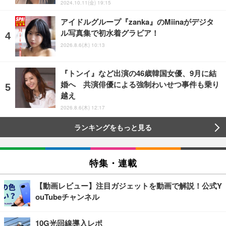
2024.10.11(金) 19:15
アイドルグループ『zanka』のMiinaがデジタ
ル写真集で初水着グラビア！
2026.8.6(木) 10:13
『トンイ』など出演の46歳韓国女優、9月に結
婚へ 共演俳優による強制わいせつ事件も乗り
越え
2026.8.6(木) 12:17
ランキングをもっと見る
特集・連載
【動画レビュー】注目ガジェットを動画で解説！公式Y
ouTubeチャンネル
10G光回線導入レポ