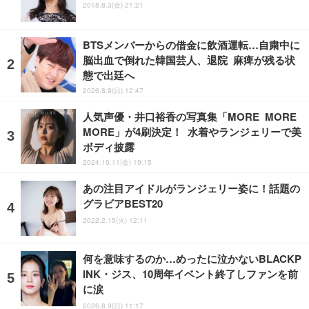
2018.8.3(金) 21:21
BTSメンバーからの借金に飲酒運転…自粛中に
脳出血で倒れた韓国芸人、退院 麻痺が残る状
態で出廷へ
2026.8.9(日) 12:47
人気声優・井口裕香の写真集「MORE MORE
MORE」が4刷決定！ 水着やランジェリーで美
ボディ披露
2024.10.11(金) 19:15
あの注目アイドルがランジェリー姿に！話題の
グラビアBEST20
2022.2.15(火) 12:11
何を意味するのか…めったに泣かないBLACKP
INK・ジス、10周年イベント終了しファンを前
に涙
2026.8.9(日) 11:17