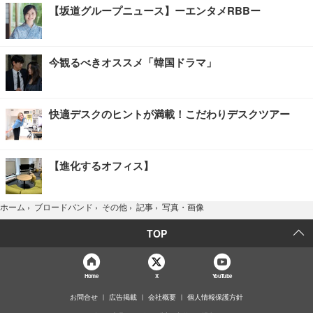
【坂道グループニュース】ーエンタメRBBー
今観るべきオススメ「韓国ドラマ」
快適デスクのヒントが満載！こだわりデスクツアー
【進化するオフィス】
写真・画像
ホーム
›
ブロードバンド
›
その他
›
記事
›
TOP
Home
X
YouTube
お問合せ
広告掲載
会社概要
個人情報保護方針