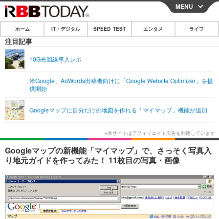
MENU
CLOSE
ホーム
IT・デジタル
SPEED TEST
エンタメ
ライフ
ホーム
注目記事
IT・デジタル
10G光回線導入レポ
IT・デジタルTOP
スマートフォン
SPEED TEST
米Google、AdWords出稿者向けに「Google Website Optimizer」を提
供開始
ネタ
ガジェット・ツール
エンタメ
Googleマップに自分だけの地図を作れる「マイマップ」機能が追加
ショッピング
その他
エンタメTOP
映画・ドラマ
ライフ
韓流・K-POP
韓国・芸能
ライフTOP
グルメ
リリース一覧
Googleマップの新機能「マイマップ」で、さっそく写真入
音楽
スポーツ
ペット
ショッピング
り地元ガイドを作ってみた！ 11枚目の写真・画像
プッシュ通知の停止方法
グラビア
ブログ
その他
ショッピング
その他