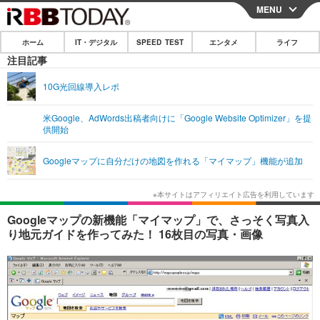
MENU
CLOSE
ホーム
IT・デジタル
SPEED TEST
エンタメ
ライフ
ホーム
注目記事
IT・デジタル
10G光回線導入レポ
IT・デジタルTOP
スマートフォン
SPEED TEST
米Google、AdWords出稿者向けに「Google Website Optimizer」を提
供開始
ネタ
ガジェット・ツール
エンタメ
Googleマップに自分だけの地図を作れる「マイマップ」機能が追加
ショッピング
その他
エンタメTOP
映画・ドラマ
ライフ
韓流・K-POP
韓国・芸能
ライフTOP
グルメ
リリース一覧
Googleマップの新機能「マイマップ」で、さっそく写真入
音楽
スポーツ
ペット
ショッピング
り地元ガイドを作ってみた！ 16枚目の写真・画像
プッシュ通知の停止方法
グラビア
ブログ
その他
ショッピング
その他