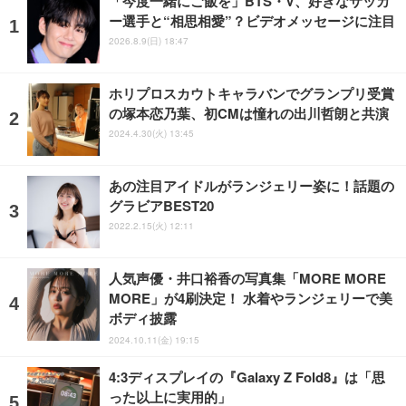
「今度一緒にご飯を」BTS・V、好きなサッカ
ー選手と“相思相愛”？ビデオメッセージに注目
2026.8.9(日) 18:47
ホリプロスカウトキャラバンでグランプリ受賞
の塚本恋乃葉、初CMは憧れの出川哲朗と共演
2024.4.30(火) 13:45
あの注目アイドルがランジェリー姿に！話題の
グラビアBEST20
2022.2.15(火) 12:11
人気声優・井口裕香の写真集「MORE MORE
MORE」が4刷決定！ 水着やランジェリーで美
ボディ披露
2024.10.11(金) 19:15
4:3ディスプレイの『Galaxy Z Fold8』は「思
った以上に実用的」