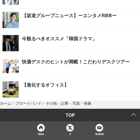
【坂道グループニュース】ーエンタメRBBー
今観るべきオススメ「韓国ドラマ」
快適デスクのヒントが満載！こだわりデスクツアー
【進化するオフィス】
写真・画像
ホーム
›
ブロードバンド
›
その他
›
記事
›
TOP
Home
X
YouTube