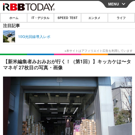
MENU
CLOSE
ホーム
IT・デジタル
SPEED TEST
エンタメ
ライフ
ホーム
注目記事
IT・デジタル
10G光回線導入レポ
IT・デジタルTOP
スマートフォン
SPEED TEST
ネタ
ガジェット・ツール
エンタメ
【新米編集者みおみおが行く！（第1回）】キッカケは〜タ
マネギ 27枚目の写真・画像
ショッピング
その他
エンタメTOP
映画・ドラマ
ライフ
韓流・K-POP
韓国・芸能
ライフTOP
グルメ
リリース一覧
音楽
スポーツ
ペット
ショッピング
プッシュ通知の停止方法
グラビア
ブログ
その他
ショッピング
その他