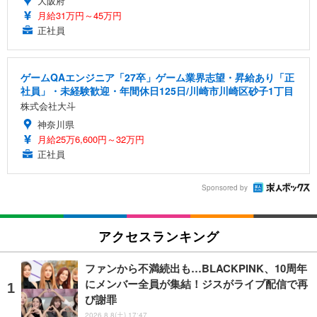
大阪府
月給31万円～45万円
正社員
ゲームQAエンジニア「27卒」ゲーム業界志望・昇給あり「正
社員」・未経験歓迎・年間休日125日/川崎市川崎区砂子1丁目
株式会社大斗
神奈川県
月給25万6,600円～32万円
正社員
Sponsored by
アクセスランキング
ファンから不満続出も…BLACKPINK、10周年
にメンバー全員が集結！ジスがライブ配信で再
び謝罪
2026.8.8(土) 17:47