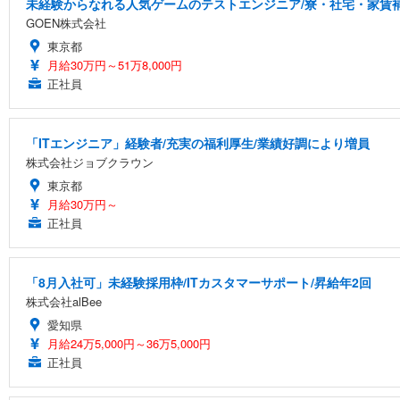
未経験からなれる人気ゲームのテストエンジニア/寮・社宅・家賃
GOEN株式会社
東京都
月給30万円～51万8,000円
正社員
「ITエンジニア」経験者/充実の福利厚生/業績好調により増員
株式会社ジョブクラウン
東京都
月給30万円～
正社員
「8月入社可」未経験採用枠/ITカスタマーサポート/昇給年2回
株式会社alBee
愛知県
月給24万5,000円～36万5,000円
正社員