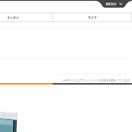
MENU
CLOSE
エンタメ
ライフ
スマートフォン
ガジェット・ツール
その他
映画・ドラマ
韓国・芸能
グルメ
スポーツ
ショッピング
ブログ
その他