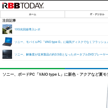
ホーム
IT・デジタル
ホーム
注目記事
IT・デジタル
10G光回線導入レポ
IT・デジタルTOP
SPEED TEST
ソニー、モバイルPC「VAIO type G」に磁気ディスクでなくフラッシ
ネタ
エンタメ
ソニー、解像度が従来製品の約3.5倍となったポータブルDVDプレーヤ
ショッピング
エンタメTOP
ライフ
韓流・K-POP
ライフTOP
リリース一覧
ソニー、ボードPC「VAIO type L」に新色・アクアなど夏
音楽
ペット
プッシュ通知の停止方法
グラビア
その他
ショッピング