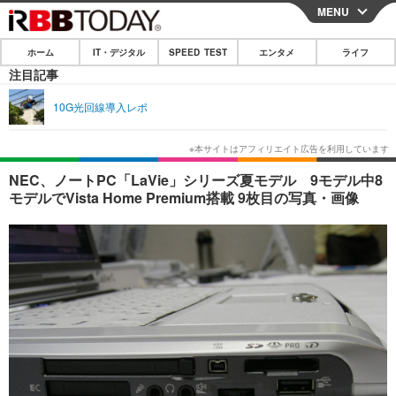
MENU
CLOSE
ホーム
IT・デジタル
SPEED TEST
エンタメ
ライフ
ホーム
注目記事
IT・デジタル
10G光回線導入レポ
IT・デジタルTOP
スマートフォン
SPEED TEST
ネタ
ガジェット・ツール
エンタメ
NEC、ノートPC「LaVie」シリーズ夏モデル 9モデル中8
モデルでVista Home Premium搭載 9枚目の写真・画像
ショッピング
その他
エンタメTOP
映画・ドラマ
ライフ
韓流・K-POP
韓国・芸能
ライフTOP
グルメ
リリース一覧
音楽
スポーツ
ペット
ショッピング
プッシュ通知の停止方法
グラビア
ブログ
その他
ショッピング
その他