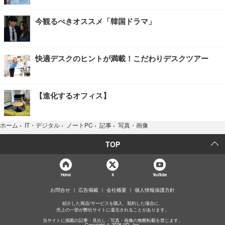
今観るべきオススメ「韓国ドラマ」
快適デスクのヒントが満載！こだわりデスクツアー
【進化するオフィス】
写真・画像
ホーム
›
IT・デジタル
›
ノートPC
›
記事
›
TOP
Home
X
YouTube
お問合せ
広告掲載
会社概要
個人情報保護方針
紹介した商品/サービスを購入、契約した場合に、
売上の一部が弊社サイトに還元されることがあります。
当サイトに掲載の記事・見出し・写真・画像の無断転載を禁じます。
Copyright © 2026 IID, Inc.