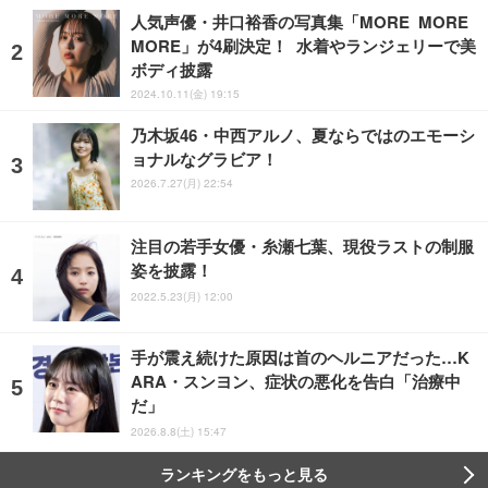
人気声優・井口裕香の写真集「MORE MORE
MORE」が4刷決定！ 水着やランジェリーで美
ボディ披露
2024.10.11(金) 19:15
乃木坂46・中西アルノ、夏ならではのエモーシ
ョナルなグラビア！
2026.7.27(月) 22:54
注目の若手女優・糸瀬七葉、現役ラストの制服
姿を披露！
2022.5.23(月) 12:00
手が震え続けた原因は首のヘルニアだった…K
ARA・スンヨン、症状の悪化を告白「治療中
だ」
2026.8.8(土) 15:47
ランキングをもっと見る