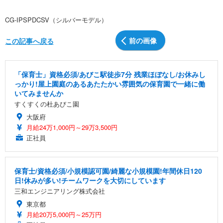
CG-IPSPDCSV（シルバーモデル）
前の画像
この記事へ戻る
「保育士」資格必須/あびこ駅徒歩7分 残業ほぼなし/お休みし
っかり!屋上園庭のあるあたたかい雰囲気の保育園で一緒に働
いてみませんか
すくすくの杜あびこ園
大阪府
月給24万1,000円～29万3,500円
正社員
保育士/資格必須/小規模認可園/綺麗な小規模園!年間休日120
日!休みが多い!チームワークを大切にしています
三和エンジニアリング株式会社
東京都
月給20万5,000円～25万円