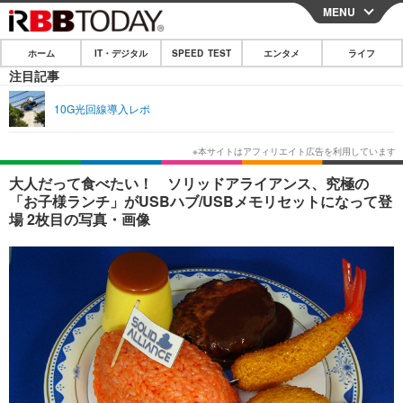
MENU
CLOSE
ホーム
IT・デジタル
SPEED TEST
エンタメ
ライフ
ホーム
注目記事
IT・デジタル
10G光回線導入レポ
IT・デジタルTOP
スマートフォン
SPEED TEST
ネタ
ガジェット・ツール
エンタメ
大人だって食べたい！ ソリッドアライアンス、究極の
「お子様ランチ」がUSBハブ/USBメモリセットになって登
ショッピング
その他
エンタメTOP
映画・ドラマ
ライフ
場 2枚目の写真・画像
韓流・K-POP
韓国・芸能
ライフTOP
グルメ
リリース一覧
音楽
スポーツ
ペット
ショッピング
プッシュ通知の停止方法
グラビア
ブログ
その他
ショッピング
その他