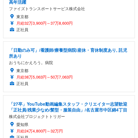
高年活躍
ファイズトランスポートサービス株式会社
東京都
月給32万3,900円～37万8,600円
正社員
「日勤のみ可」/看護師/療養型病院/産休・育休制度あり, 託児
所あり
おうちにかえろう。病院
東京都
月給38万5,063円～50万7,063円
正社員
「27卒」YouTube動画編集スタッフ・クリエイター志望歓迎
「正社員/残業少なめ/髪型・服装自由」/名古屋市中区錦4丁目
株式会社プロジェクトトリガー
愛知県
月給24万4,800円～32万円
正社員