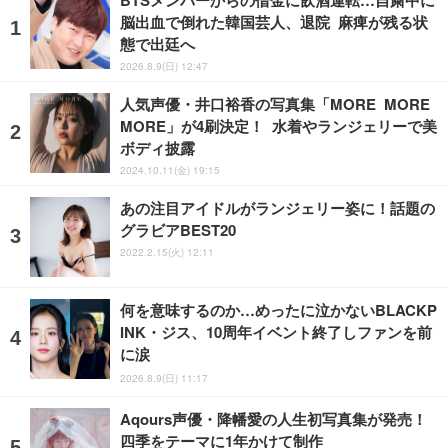
脳出血で倒れた韓国芸人、退院 麻痺が残る状
態で出廷へ
2026.8.9(日) 12:47
人気声優・井口裕香の写真集「MORE MORE
MORE」が4刷決定！ 水着やランジェリーで美
ボディ披露
2024.10.11(金) 19:15
あの注目アイドルがランジェリー姿に！話題の
グラビアBEST20
2022.2.15(火) 12:11
何を意味するのか…めったに泣かないBLACKP
INK・ジス、10周年イベント終了しファンを前
に涙
2026.8.9(日) 11:17
Aqours声優・降幡愛の人生初写真集が発売！
四季をテーマに1年かけて制作