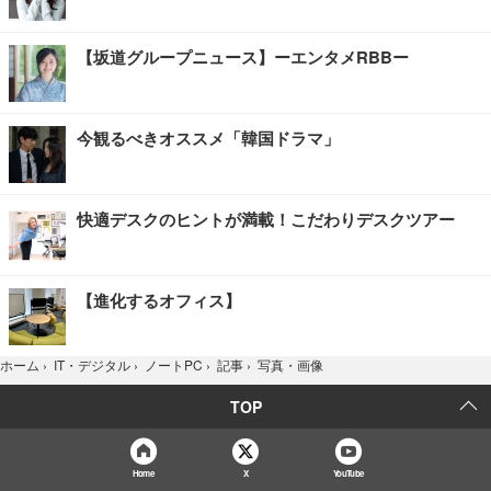
【坂道グループニュース】ーエンタメRBBー
今観るべきオススメ「韓国ドラマ」
快適デスクのヒントが満載！こだわりデスクツアー
【進化するオフィス】
写真・画像
ホーム
›
IT・デジタル
›
ノートPC
›
記事
›
TOP
Home
X
YouTube