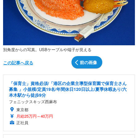
別角度からの写真。USBケーブルや端子が見える
前の画像
この記事へ戻る
「保育士」資格必須/「港区の企業主導型保育園で保育士さん
募集 」小規模/定員19名/年間休日120日以上/夏季休暇あり/六
本木駅から徒歩9分
フェニックスキッズ西麻布
東京都
月給25万円～40万円
正社員