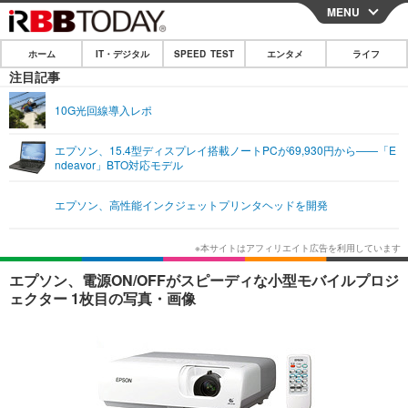
MENU
CLOSE
ホーム
IT・デジタル
SPEED TEST
エンタメ
ライフ
ホーム
注目記事
IT・デジタル
10G光回線導入レポ
IT・デジタルTOP
スマートフォン
SPEED TEST
エプソン、15.4型ディスプレイ搭載ノートPCが69,930円から——「E
ndeavor」BTO対応モデル
ネタ
ガジェット・ツール
エンタメ
エプソン、高性能インクジェットプリンタヘッドを開発
ショッピング
その他
エンタメTOP
映画・ドラマ
ライフ
韓流・K-POP
韓国・芸能
ライフTOP
グルメ
リリース一覧
エプソン、電源ON/OFFがスピーディな小型モバイルプロジ
音楽
スポーツ
ペット
ショッピング
ェクター 1枚目の写真・画像
プッシュ通知の停止方法
グラビア
ブログ
その他
ショッピング
その他