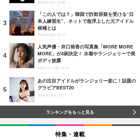
2026.8.5(水) 15:58
「この人では？」韓国で詐欺容疑を受ける“日
本人練習生”、ネットで急浮上した元アイドル
候補とは
2026.8.5(水) 13:17
人気声優・井口裕香の写真集「MORE MORE
MORE」が4刷決定！ 水着やランジェリーで美
ボディ披露
2024.10.11(金) 19:15
あの注目アイドルがランジェリー姿に！話題の
グラビアBEST20
2022.2.15(火) 12:11
ランキングをもっと見る
特集・連載