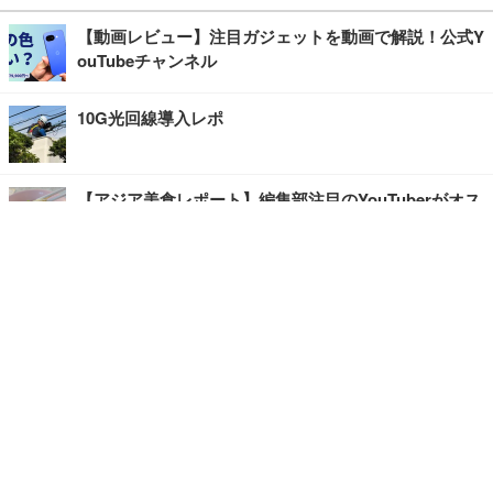
【動画レビュー】注目ガジェットを動画で解説！公式Y
ouTubeチャンネル
10G光回線導入レポ
【アジア美食レポート】編集部注目のYouTuberがオス
スメ！タイ・バンコクに行ったら食べたいグルメをチ
ェック
【エンタメRBB】注目の人にインタビュー
【坂道グループニュース】ーエンタメRBBー
今観るべきオススメ「韓国ドラマ」