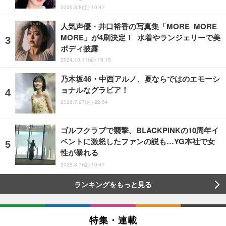
2026.8.8(土) 10:47
人気声優・井口裕香の写真集「MORE MORE
MORE」が4刷決定！ 水着やランジェリーで美
ボディ披露
2024.10.11(金) 19:15
乃木坂46・中西アルノ、夏ならではのエモーシ
ョナルなグラビア！
2026.7.27(月) 22:54
ゴルフクラブで襲撃、BLACKPINKの10周年イ
ベントに激怒したファンの説も…YG本社で女
性が暴れる
2026.8.7(金) 10:47
ランキングをもっと見る
特集・連載