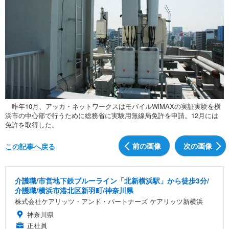
昨年10月、アッカ・ネットワークスはモバイルWiMAXの実証実験を横
浜市の中心部で行うために総務省に実験用無線局免許を申請。12月には
免許を取得した。
前の画像
次の画像
この記事へ戻る
介護職/市営地下鉄ブルーライン「北新横浜駅」から徒歩3分/
介護職/横浜市港北区新羽町/神奈川県
株式会社ケアリッツ・アンド・パートナーズ ケアリッツ新横浜
神奈川県
正社員