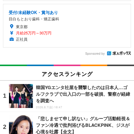
受付/未経験OK・賞与あり
目白もとおり歯科・矯正歯科
東京都
月給25万円～30万円
正社員
Sponsored by
アクセスランキング
韓国YGエンタ社屋を襲撃したのは日本人…ゴ
ルフクラブで出入口の一部を破損、警察が経緯
を調査へ
2026.8.7(金) 18:47
「悲しませて申し訳ない」グループ活動軽視＆
ファン冷遇で批判浴びるBLACKPINK、ジスが
心境を吐露【全文】