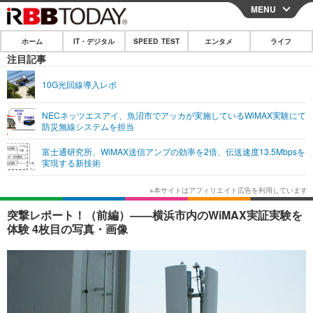
MENU
CLOSE
ホーム
IT・デジタル
SPEED TEST
エンタメ
ライフ
ホーム
注目記事
IT・デジタル
10G光回線導入レポ
IT・デジタルTOP
スマートフォン
SPEED TEST
NECネッツエスアイ、魚沼市でアッカが実施しているWiMAX実験にて
防災無線システムを担当
ネタ
ガジェット・ツール
エンタメ
富士通研究所、WiMAX送信アンプの効率を2倍、伝送速度13.5Mbpsを
ショッピング
その他
実現する新技術
エンタメTOP
映画・ドラマ
ライフ
韓流・K-POP
韓国・芸能
ライフTOP
グルメ
リリース一覧
突撃レポート！（前編）——横浜市内のWiMAX実証実験を
音楽
スポーツ
ペット
ショッピング
体験 4枚目の写真・画像
プッシュ通知の停止方法
グラビア
ブログ
その他
ショッピング
その他