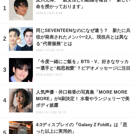
命を授かっております」
2026.8.10(月) 8:48
同じSEVENTEENなのになぜ違う？ 新たに兵
役が発表されたメンバー2人、現役兵とは異な
る“代替服務”とは
2026.7.27(月) 12:47
「今度一緒にご飯を」BTS・V、好きなサッカ
ー選手と“相思相愛”？ビデオメッセージに注目
2026.8.9(日) 18:47
人気声優・井口裕香の写真集「MORE MORE
MORE」が4刷決定！ 水着やランジェリーで美
ボディ披露
2024.10.11(金) 19:15
4:3ディスプレイの『Galaxy Z Fold8』は「思
った以上に実用的」