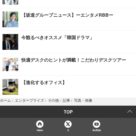
【坂道グループニュース】ーエンタメRBBー
今観るべきオススメ「韓国ドラマ」
快適デスクのヒントが満載！こだわりデスクツアー
【進化するオフィス】
写真・画像
ホーム
›
エンタープライズ
›
その他
›
記事
›
TOP
Home
X
YouTube