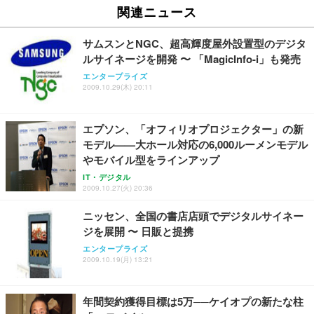
関連ニュース
サムスンとNGC、超高輝度屋外設置型のデジタ
ルサイネージを開発 〜 「MagicInfo-i」も発売
エンタープライズ
2009.10.29(木) 20:11
エプソン、「オフィリオプロジェクター」の新
モデル——大ホール対応の6,000ルーメンモデル
やモバイル型をラインアップ
IT・デジタル
2009.10.27(火) 20:36
ニッセン、全国の書店店頭でデジタルサイネー
ジを展開 〜 日販と提携
エンタープライズ
2009.10.19(月) 13:21
年間契約獲得目標は5万──ケイオプの新たな柱