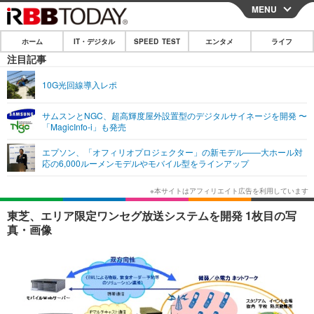
MENU
CLOSE
ホーム
IT・デジタル
SPEED TEST
エンタメ
ライフ
ホーム
注目記事
IT・デジタル
10G光回線導入レポ
IT・デジタルTOP
スマートフォン
SPEED TEST
サムスンとNGC、超高輝度屋外設置型のデジタルサイネージを開発 〜
「MagicInfo-i」も発売
ネタ
ガジェット・ツール
エンタメ
エプソン、「オフィリオプロジェクター」の新モデル——大ホール対
ショッピング
その他
応の6,000ルーメンモデルやモバイル型をラインアップ
エンタメTOP
映画・ドラマ
ライフ
韓流・K-POP
韓国・芸能
ライフTOP
グルメ
リリース一覧
東芝、エリア限定ワンセグ放送システムを開発 1枚目の写
音楽
スポーツ
ペット
ショッピング
真・画像
プッシュ通知の停止方法
グラビア
ブログ
その他
ショッピング
その他