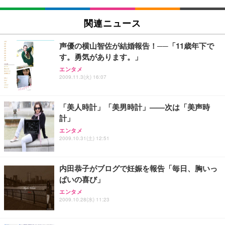
関連ニュース
声優の横山智佐が結婚報告！──「11歳年下で
す。勇気があります。」
エンタメ
2009.11.3(火) 16:07
「美人時計」「美男時計」——次は「美声時
計」
エンタメ
2009.10.31(土) 12:51
内田恭子がブログで妊娠を報告「毎日、胸いっ
ぱいの喜び」
エンタメ
2009.10.28(水) 11:23