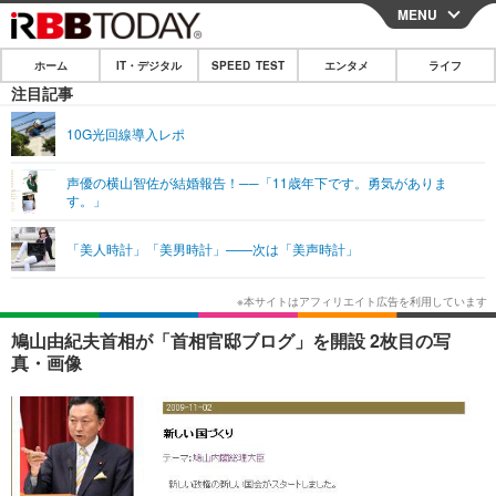
MENU
CLOSE
ホーム
IT・デジタル
SPEED TEST
エンタメ
ライフ
ホーム
注目記事
IT・デジタル
10G光回線導入レポ
IT・デジタルTOP
スマートフォン
SPEED TEST
声優の横山智佐が結婚報告！──「11歳年下です。勇気がありま
す。」
ネタ
ガジェット・ツール
エンタメ
「美人時計」「美男時計」——次は「美声時計」
ショッピング
その他
エンタメTOP
映画・ドラマ
ライフ
韓流・K-POP
韓国・芸能
ライフTOP
グルメ
リリース一覧
鳩山由紀夫首相が「首相官邸ブログ」を開設 2枚目の写
音楽
スポーツ
ペット
ショッピング
真・画像
プッシュ通知の停止方法
グラビア
ブログ
その他
ショッピング
その他