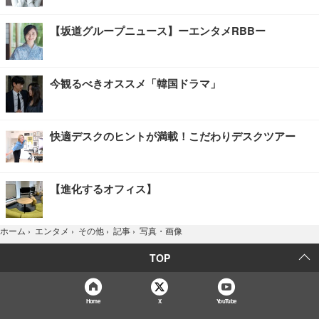
【坂道グループニュース】ーエンタメRBBー
今観るべきオススメ「韓国ドラマ」
快適デスクのヒントが満載！こだわりデスクツアー
【進化するオフィス】
写真・画像
ホーム
›
エンタメ
›
その他
›
記事
›
TOP
Home
X
YouTube