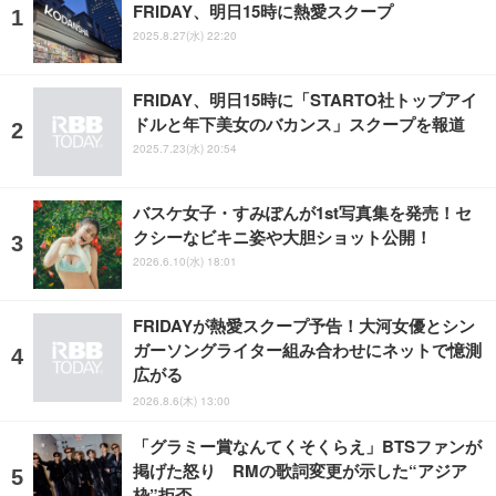
FRIDAY、明日15時に熱愛スクープ
2025.8.27(水) 22:20
FRIDAY、明日15時に「STARTO社トップアイ
ドルと年下美女のバカンス」スクープを報道
2025.7.23(水) 20:54
バスケ女子・すみぽんが1st写真集を発売！セ
クシーなビキニ姿や大胆ショット公開！
2026.6.10(水) 18:01
FRIDAYが熱愛スクープ予告！大河女優とシン
ガーソングライター組み合わせにネットで憶測
広がる
2026.8.6(木) 13:00
「グラミー賞なんてくそくらえ」BTSファンが
掲げた怒り RMの歌詞変更が示した“アジア
枠”拒否