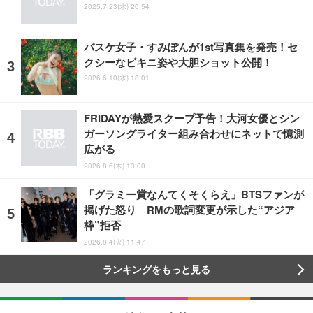
2025.7.23(水) 20:54
バスケ女子・すみぽんが1st写真集を発売！セ
クシーなビキニ姿や大胆ショット公開！
2026.6.10(水) 18:01
FRIDAYが熱愛スクープ予告！大河女優とシン
ガーソングライター組み合わせにネットで憶測
広がる
2026.8.6(木) 13:00
「グラミー賞なんてくそくらえ」BTSファンが
掲げた怒り RMの歌詞変更が示した“アジア
枠”拒否
2026.8.4(火) 11:47
ランキングをもっと見る