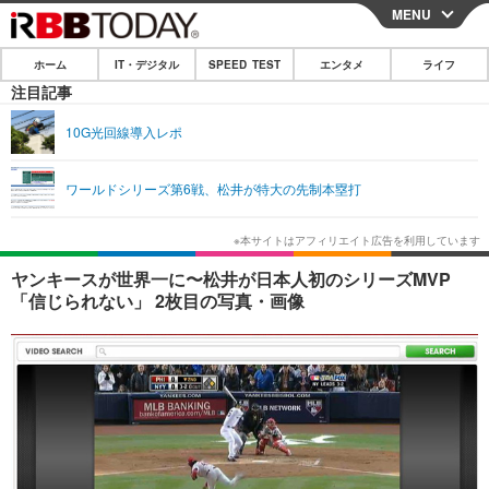
MENU
CLOSE
ホーム
IT・デジタル
SPEED TEST
エンタメ
ライフ
ホーム
注目記事
IT・デジタル
10G光回線導入レポ
IT・デジタルTOP
スマートフォン
SPEED TEST
ワールドシリーズ第6戦、松井が特大の先制本塁打
ネタ
ガジェット・ツール
エンタメ
ショッピング
その他
エンタメTOP
映画・ドラマ
ライフ
ヤンキースが世界一に〜松井が日本人初のシリーズMVP
「信じられない」 2枚目の写真・画像
韓流・K-POP
韓国・芸能
ライフTOP
グルメ
リリース一覧
音楽
スポーツ
ペット
ショッピング
プッシュ通知の停止方法
グラビア
ブログ
その他
ショッピング
その他