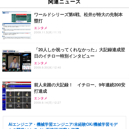
関連ニュース
ワールドシリーズ第6戦、松井が特大の先制本
塁打
エンタメ
2009.11.5(木) 11:15
「20人しか祝ってくれなかった」大記録達成翌
日のイチロー特別インタビュー
エンタメ
2009.9.30(水) 12:40
前人未踏の大記録！ イチロー、9年連続200安
打達成
エンタメ
2009.9.14(月) 12:27
AIエンジニア・機械学習エンジニア/未経験OK/機械学習モデ