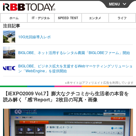
MENU
CLOSE
ホーム
IT・デジタル
SPEED TEST
エンタメ
ライフ
ホーム
注目記事
IT・デジタル
10G光回線導入レポ
IT・デジタルTOP
スマートフォン
SPEED TEST
BIGLOBE、ネット活用するレンタル農園「BIGLOBEファーム」開始
ネタ
ガジェット・ツール
エンタメ
BIGLOBE、ビジネス拡大を支援するWebマーケティングソリューショ
ショッピング
その他
ン「WebEngine」を提供開始
エンタメTOP
映画・ドラマ
ライフ
韓流・K-POP
韓国・芸能
ライフTOP
グルメ
リリース一覧
【iEXPO2009 Vol.7】膨大なクチコミから生活者の本音を
音楽
スポーツ
ペット
ショッピング
読み解く「感°Report」 2枚目の写真・画像
プッシュ通知の停止方法
グラビア
ブログ
その他
ショッピング
その他