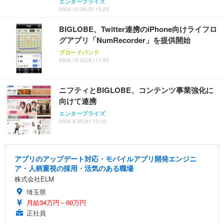
エンタープライズ
2009.10.26(月) 15:25
BIGLOBE、Twitter連携のiPhone向けライフロ
グアプリ「NumRecorder」を提供開始
ブロードバンド
2009.10.22(木) 11:50
ニフティとBIGLOBE、コンテンツ事業強化に
向けて連携
エンタープライズ
2009.9.30(水) 12:16
アプリのアップデート対応・モバイルアプリ開発エンジニ
ア・人柄重視の採用・活気のある職場
株式会社ELM
埼玉県
月給34万円～60万円
正社員