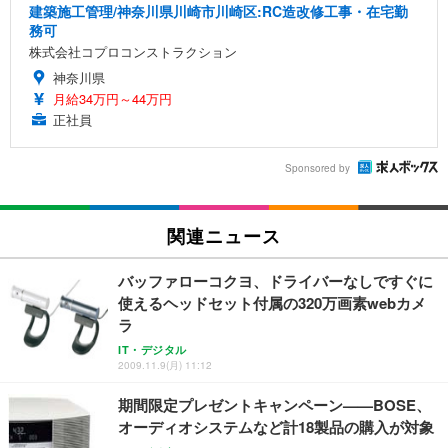
建築施工管理/神奈川県川崎市川崎区:RC造改修工事・在宅勤
務可
株式会社コプロコンストラクション
神奈川県
月給34万円～44万円
正社員
Sponsored by
関連ニュース
バッファローコクヨ、ドライバーなしですぐに
使えるヘッドセット付属の320万画素webカメ
ラ
IT・デジタル
2009.11.9(月) 11:12
期間限定プレゼントキャンペーン——BOSE、
オーディオシステムなど計18製品の購入が対象