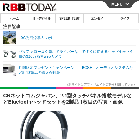
MENU
CLOSE
ホーム
IT・デジタル
SPEED TEST
エンタメ
ライフ
ホーム
注目記事
IT・デジタル
10G光回線導入レポ
IT・デジタルTOP
スマートフォン
SPEED TEST
バッファローコクヨ、ドライバーなしですぐに使えるヘッドセット付
属の320万画素webカメラ
ネタ
ガジェット・ツール
エンタメ
期間限定プレゼントキャンペーン——BOSE、オーディオシステムな
ショッピング
その他
ど計18製品の購入が対象
エンタメTOP
映画・ドラマ
ライフ
韓流・K-POP
韓国・芸能
ライフTOP
グルメ
リリース一覧
GNネットコムジャパン、2.4型タッチパネル搭載モデルな
音楽
スポーツ
ペット
ショッピング
どBluetoothヘッドセットを2製品 1枚目の写真・画像
プッシュ通知の停止方法
グラビア
ブログ
その他
ショッピング
その他