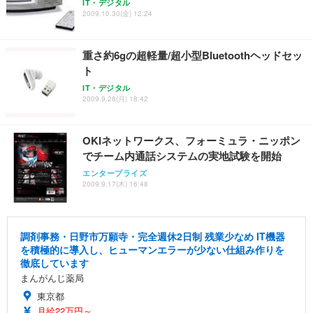
IT・デジタル
2009.10.30(金) 12:24
重さ約6gの超軽量/超小型Bluetoothヘッドセッ
ト
IT・デジタル
2009.9.28(月) 18:42
OKIネットワークス、フォーミュラ・ニッポン
でチーム内通話システムの実地試験を開始
エンタープライズ
2009.9.17(木) 16:48
調剤事務・日野市万願寺・完全週休2日制 残業少なめ IT機器
を積極的に導入し、ヒューマンエラーが少ない仕組み作りを
徹底しています
まんがんじ薬局
東京都
月給22万円～