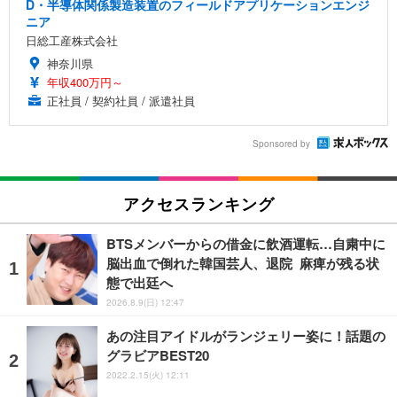
D・半導体関係製造装置のフィールドアプリケーションエンジ
ニア
日総工産株式会社
神奈川県
年収400万円～
正社員 / 契約社員 / 派遣社員
Sponsored by
アクセスランキング
BTSメンバーからの借金に飲酒運転…自粛中に
脳出血で倒れた韓国芸人、退院 麻痺が残る状
態で出廷へ
2026.8.9(日) 12:47
あの注目アイドルがランジェリー姿に！話題の
グラビアBEST20
2022.2.15(火) 12:11