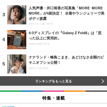
人気声優・井口裕香の写真集「MORE MORE
MORE」が4刷決定！ 水着やランジェリーで美
ボディ披露
2024.10.11(金) 19:15
4:3ディスプレイの『Galaxy Z Fold8』は「思
った以上に実用的」
2026.8.9(日) 16:19
ナナランド・峰島こまき、あどけなさ全開のビ
キニオフショ公開！
2023.4.1(土) 9:50
ランキングをもっと見る
特集・連載