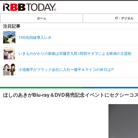
ホーム
IT・デジタル
ホーム
注目記事
IT・デジタル
10G光回線導入レポ
IT・デジタルTOP
SPEED TEST
いきものがかりの新曲は宮藤官九郎×阿部サダヲによる映画の主題歌
ネタ
エンタメ
小池徹平がブラック会社に入社〜徹平＆マイコの休日は!?
ショッピング
エンタメTOP
ライフ
韓流・K-POP
ライフTOP
リリース一覧
ほしのあきがBlu-ray＆DVD発売記念イベントにセクシーコ
音楽
ペット
プッシュ通知の停止方法
グラビア
その他
ショッピング