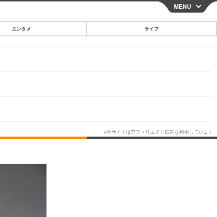
MENU
CLOSE
エンタメ
ライフ
スマートフォン
ガジェット・ツール
その他
映画・ドラマ
韓国・芸能
グルメ
スポーツ
ショッピング
ブログ
その他