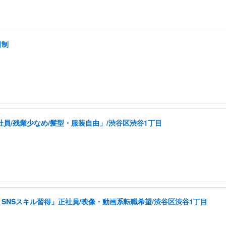
日制
社員/残業少なめ/髪型・服装自由」/渋谷区渋谷1丁目
SNSスキル習得」正社員/映像・動画系転職希望/渋谷区渋谷1丁目