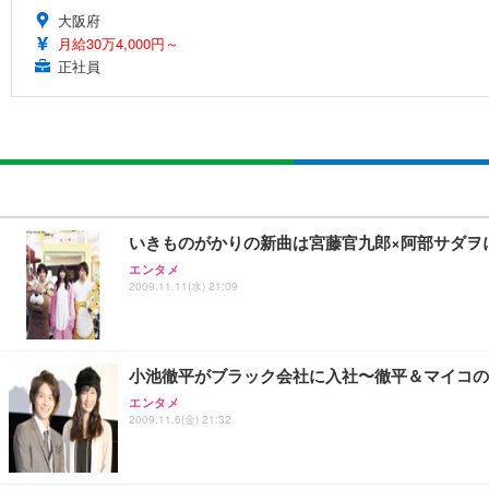
大阪府
月給30万4,000円～
正社員
いきものがかりの新曲は宮藤官九郎×阿部サダヲ
エンタメ
2009.11.11(水) 21:09
小池徹平がブラック会社に入社〜徹平＆マイコの
エンタメ
2009.11.6(金) 21:32