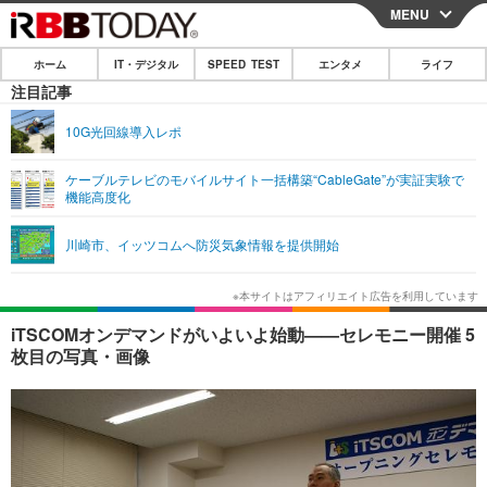
MENU
CLOSE
ホーム
IT・デジタル
SPEED TEST
エンタメ
ライフ
ホーム
注目記事
IT・デジタル
10G光回線導入レポ
IT・デジタルTOP
スマートフォン
SPEED TEST
ケーブルテレビのモバイルサイト一括構築“CableGate”が実証実験で
機能高度化
ネタ
ガジェット・ツール
エンタメ
川崎市、イッツコムへ防災気象情報を提供開始
ショッピング
その他
エンタメTOP
映画・ドラマ
ライフ
韓流・K-POP
韓国・芸能
ライフTOP
グルメ
リリース一覧
iTSCOMオンデマンドがいよいよ始動——セレモニー開催 5
音楽
スポーツ
ペット
ショッピング
枚目の写真・画像
プッシュ通知の停止方法
グラビア
ブログ
その他
ショッピング
その他