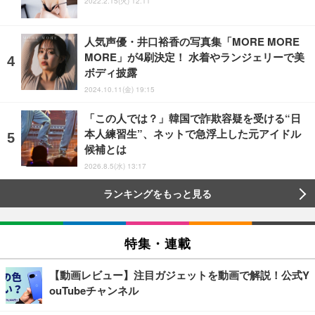
2022.2.15(火) 12:11
人気声優・井口裕香の写真集「MORE MORE
MORE」が4刷決定！ 水着やランジェリーで美
ボディ披露
2024.10.11(金) 19:15
「この人では？」韓国で詐欺容疑を受ける“日
本人練習生”、ネットで急浮上した元アイドル
候補とは
2026.8.5(水) 13:17
ランキングをもっと見る
特集・連載
【動画レビュー】注目ガジェットを動画で解説！公式Y
ouTubeチャンネル