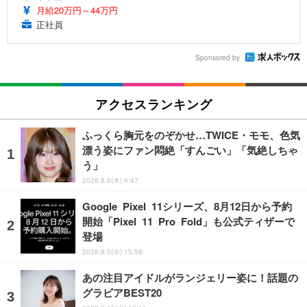
月給20万円～44万円
正社員
Sponsored by
アクセスランキング
ふっくら胸元をのぞかせ…TWICE・モモ、色気
漂う姿にファン悶絶「すんごい」「気絶しちゃ
う」
2026.8.6(木) 6:47
Google Pixel 11シリーズ、8月12日から予約
開始「Pixel 11 Pro Fold」も公式ティザーで
登場
2026.8.5(水) 15:58
あの注目アイドルがランジェリー姿に！話題の
グラビアBEST20