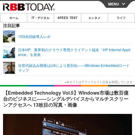
MENU
CLOSE
ホーム
IT・デジタル
SPEED TEST
エンタメ
ライフ
ホーム
注目記事
IT・デジタル
10G光回線導入レポ
IT・デジタルTOP
スマートフォン
SPEED TEST
日本HP、業界初のクラウド専用クライアント端末「HP Internet Appli
ance」を発表
ネタ
ガジェット・ツール
エンタメ
次世代組込み開発はUXにより差別化——Windows Embeddedロード
ショッピング
その他
マップ
エンタメTOP
映画・ドラマ
ライフ
韓流・K-POP
韓国・芸能
ライフTOP
グルメ
リリース一覧
【Embedded Technology Vol.5】Windows市場は数百億
音楽
スポーツ
ペット
ショッピング
台のビジネスに——シングルデバイスからマルチスクリー
プッシュ通知の停止方法
ンアクセスへ 13枚目の写真・画像
グラビア
ブログ
その他
ショッピング
その他