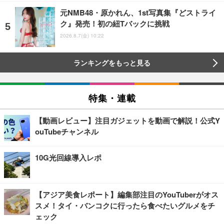
元NMB48・原かれん、1st写真集『どストライ
ク』発売！初の紐Tバックに挑戦
2026.8.7(金) 10:22
ランキングをもっと見る
特集・連載
【動画レビュー】注目ガジェットを動画で解説！公式Y
ouTubeチャンネル
10G光回線導入レポ
【アジア美食レポート】編集部注目のYouTuberがオス
スメ！タイ・バンコクに行ったら食べたいグルメをチ
ェック