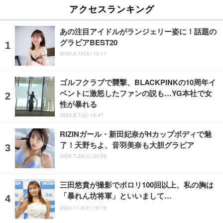
アクセスランキング
あの注目アイドルがランジェリー姿に！話題の
グラビアBEST20
2022.2.15(火) 12:11
ゴルフクラブで襲撃、BLACKPINKの10周年イ
ベントに激怒したファンの説も…YG本社で女
性が暴れる
2026.8.7(金) 10:47
RIZINガール・新田妃奈がHカップボディで魅
了！天野ちよ、音羽美奈も大胆グラビア
2026.7.28(火) 20:58
三田悠貴が撮影でポロリ100回以上、私の胸は
「暴れん坊将軍」といいまして…
2024.11.9(土) 16:16