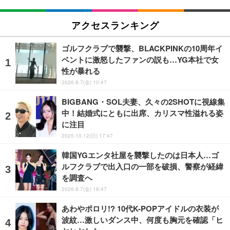
アクセスランキング
ゴルフクラブで襲撃、BLACKPINKの10周年イ
ベントに激怒したファンの説も…YG本社で女
性が暴れる
2026.8.7(金) 10:47
BIGBANG・SOL夫妻、久々の2SHOTに視線集
中！結婚式にともに出席、カリスマ性溢れる姿
に注目
2025.10.12(日) 17:47
韓国YGエンタ社屋を襲撃したのは日本人…ゴ
ルフクラブで出入口の一部を破損、警察が経緯
を調査へ
2026.8.7(金) 18:47
あわやポロリ!? 10代K-POPアイドルの衣装が
波紋…激しいダンス中、何度も胸元を確認「ヒ