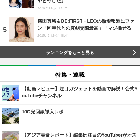
ヤヒヤした」
2026.7.29(水) 12:17
横田真悠＆BE:FIRST・LEOの熱愛報道にファ
ン「同年代との真剣交際最高」「マジ推せる」
2025.12.12(金) 18:44
ランキングをもっと見る
特集・連載
【動画レビュー】注目ガジェットを動画で解説！公式Y
ouTubeチャンネル
10G光回線導入レポ
【アジア美食レポート】編集部注目のYouTuberがオス