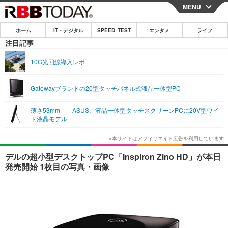
MENU
CLOSE
ホーム
IT・デジタル
SPEED TEST
エンタメ
ライフ
ホーム
注目記事
IT・デジタル
10G光回線導入レポ
IT・デジタルTOP
スマートフォン
SPEED TEST
Gatewayブランドの20型タッチパネル式液晶一体型PC
ネタ
ガジェット・ツール
エンタメ
薄さ53mm——ASUS、液晶一体型タッチスクリーンPCに20V型ワイ
ショッピング
その他
ド液晶モデル
エンタメTOP
映画・ドラマ
ライフ
韓流・K-POP
韓国・芸能
ライフTOP
グルメ
リリース一覧
デルの超小型デスクトップPC「Inspiron Zino HD」が本日
音楽
スポーツ
ペット
ショッピング
発売開始 1枚目の写真・画像
プッシュ通知の停止方法
グラビア
ブログ
その他
ショッピング
その他