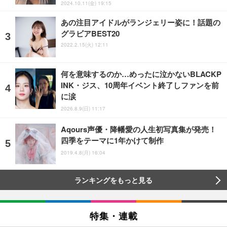
2024.10.11(金) 19:15
あの注目アイドルがランジェリー姿に！話題の
グラビアBEST20
2022.2.15(火) 12:11
何を意味するのか…めったに泣かないBLACKP
INK・ジス、10周年イベント終了しファンを前
に涙
2026.8.9(日) 11:17
Aqours声優・降幡愛の人生初写真集が発売！
四季をテーマに1年かけて制作
2019.4.8(月) 16:04
ランキングをもっと見る
特集・連載