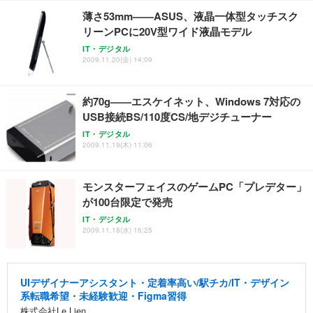
薄さ53mm——ASUS、液晶一体型タッチスク
リーンPCに20V型ワイド液晶モデル
IT・デジタル
2009.11.20(金) 14:09
約70g——エスケイネット、Windows 7対応の
USB接続BS/110度CS/地デジチューナー
IT・デジタル
2009.11.19(木) 11:06
モンスターフェイスのゲームPC「プレデター」
が100台限定で発売
IT・デジタル
2009.11.18(水) 16:25
UIデザイナーアシスタント・定着率高い/駅チカ/IT・デザイン
系転職希望・未経験歓迎・Figma習得
株式会社Le Lien