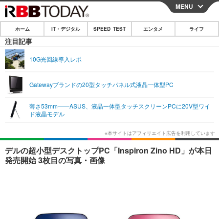
MENU
CLOSE
ホーム
IT・デジタル
SPEED TEST
エンタメ
ライフ
ホーム
注目記事
IT・デジタル
10G光回線導入レポ
IT・デジタルTOP
スマートフォン
SPEED TEST
Gatewayブランドの20型タッチパネル式液晶一体型PC
ネタ
ガジェット・ツール
エンタメ
薄さ53mm——ASUS、液晶一体型タッチスクリーンPCに20V型ワイ
ショッピング
その他
ド液晶モデル
エンタメTOP
映画・ドラマ
ライフ
韓流・K-POP
韓国・芸能
ライフTOP
グルメ
リリース一覧
デルの超小型デスクトップPC「Inspiron Zino HD」が本日
音楽
スポーツ
ペット
ショッピング
発売開始 3枚目の写真・画像
プッシュ通知の停止方法
グラビア
ブログ
その他
ショッピング
その他