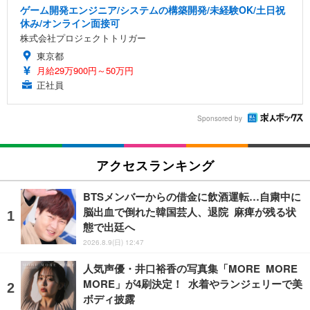
ゲーム開発エンジニア/システムの構築開発/未経験OK/土日祝
休み/オンライン面接可
株式会社プロジェクトトリガー
東京都
月給29万900円～50万円
正社員
Sponsored by
アクセスランキング
BTSメンバーからの借金に飲酒運転…自粛中に
脳出血で倒れた韓国芸人、退院 麻痺が残る状
態で出廷へ
2026.8.9(日) 12:47
人気声優・井口裕香の写真集「MORE MORE
MORE」が4刷決定！ 水着やランジェリーで美
ボディ披露