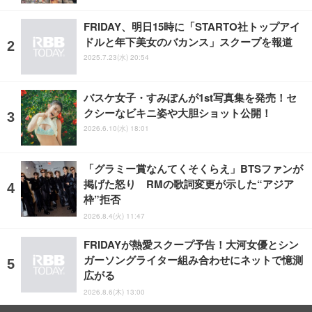
FRIDAY、明日15時に「STARTO社トップアイ
ドルと年下美女のバカンス」スクープを報道
2025.7.23(水) 20:54
バスケ女子・すみぽんが1st写真集を発売！セ
クシーなビキニ姿や大胆ショット公開！
2026.6.10(水) 18:01
「グラミー賞なんてくそくらえ」BTSファンが
掲げた怒り RMの歌詞変更が示した“アジア
枠”拒否
2026.8.4(火) 11:47
FRIDAYが熱愛スクープ予告！大河女優とシン
ガーソングライター組み合わせにネットで憶測
広がる
2026.8.6(木) 13:00