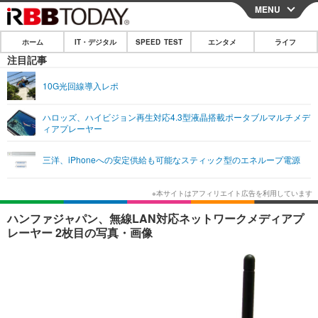
MENU
CLOSE
ホーム
IT・デジタル
SPEED TEST
エンタメ
ライフ
ホーム
注目記事
IT・デジタル
10G光回線導入レポ
IT・デジタルTOP
スマートフォン
SPEED TEST
ハロッズ、ハイビジョン再生対応4.3型液晶搭載ポータブルマルチメデ
ィアプレーヤー
ネタ
ガジェット・ツール
エンタメ
三洋、iPhoneへの安定供給も可能なスティック型のエネループ電源
ショッピング
その他
エンタメTOP
映画・ドラマ
ライフ
韓流・K-POP
韓国・芸能
ライフTOP
グルメ
リリース一覧
ハンファジャパン、無線LAN対応ネットワークメディアプ
音楽
スポーツ
ペット
ショッピング
レーヤー 2枚目の写真・画像
プッシュ通知の停止方法
グラビア
ブログ
その他
ショッピング
その他