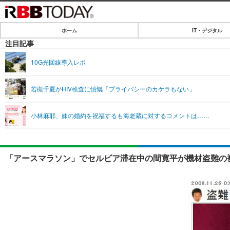
ホーム
IT・デジタル
ホーム
注目記事
IT・デジタル
10G光回線導入レポ
IT・デジタルTOP
SPEED TEST
若槻千夏がHIV検査に憤慨「プライバシーのカケラもない」
ネタ
エンタメ
小林麻耶、妹の婚約を祝福するも海老蔵に対するコメントは……
ショッピング
エンタメTOP
ライフ
韓流・K-POP
ライフTOP
リリース一覧
「アースマラソン」でセルビア滞在中の間寛平が機材盗難の被
音楽
ペット
プッシュ通知の停止方法
グラビア
その他
ショッピング