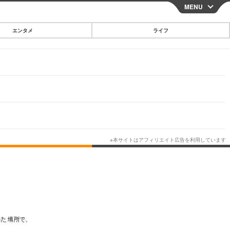
MENU
CLOSE
エンタメ
ライフ
スマートフォン
ガジェット・ツール
その他
映画・ドラマ
韓国・芸能
グルメ
スポーツ
ショッピング
ブログ
その他