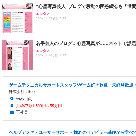
“心霊写真芸人”ブログで騒動の困惑綴るも「世
エンタメ
2009.11.17(火) 15:24
若手芸人のブログに心霊写真が……ネットで話題
エンタメ
2009.11.16(月) 11:57
ゲームテクニカルサポートスタッフ/ゲーム好き歓迎・未経験歓迎・
株式会社alBee
神奈川県
月給27万1,500円～55万円
正社員
ヘルプデスク・ユーザーサポート/憧れのITデビュー基礎から学べ