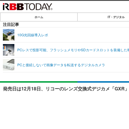
ホーム
IT・デジタル
ホーム
注目記事
IT・デジタル
10G光回線導入レポ
IT・デジタルTOP
SPEED TEST
PCレスで投影可能、フラッシュメモリやSDカードスロットを装備した
ネタ
エンタメ
PCと接続しないで画像データを転送するデジタルカメラ
ショッピング
エンタメTOP
ライフ
韓流・K-POP
ライフTOP
リリース一覧
発売日は12月18日、リコーのレンズ交換式デジカメ「GXR」
音楽
ペット
プッシュ通知の停止方法
グラビア
その他
ショッピング