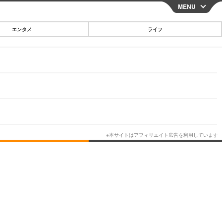
MENU
CLOSE
エンタメ
ライフ
スマートフォン
ガジェット・ツール
その他
映画・ドラマ
韓国・芸能
グルメ
スポーツ
ショッピング
ブログ
その他